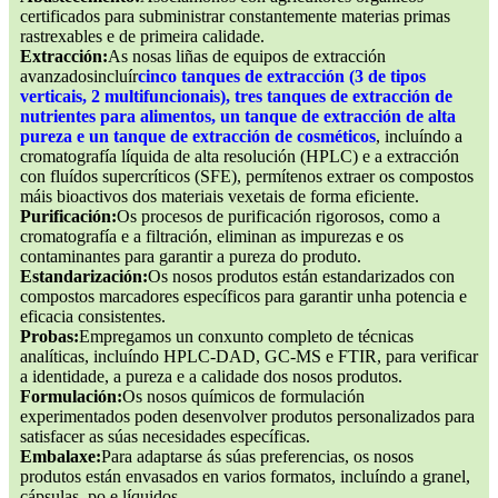
certificados para subministrar constantemente materias primas
rastrexables e de primeira calidade.
Extracción:
As nosas liñas de equipos de extracción
avanzados
incluír
cinco tanques de extracción (3 de tipos
verticais, 2 multifuncionais), tres tanques de extracción de
nutrientes para alimentos, un tanque de extracción de alta
pureza e un tanque de extracción de cosméticos
, incluíndo a
cromatografía líquida de alta resolución (HPLC) e a extracción
con fluídos supercríticos (SFE), permítenos extraer os compostos
máis bioactivos dos materiais vexetais de forma eficiente.
Purificación:
Os procesos de purificación rigorosos, como a
cromatografía e a filtración, eliminan as impurezas e os
contaminantes para garantir a pureza do produto.
Estandarización:
Os nosos produtos están estandarizados con
compostos marcadores específicos para garantir unha potencia e
eficacia consistentes.
Probas:
Empregamos un conxunto completo de técnicas
analíticas, incluíndo HPLC-DAD, GC-MS e FTIR, para verificar
a identidade, a pureza e a calidade dos nosos produtos.
Formulación:
Os nosos químicos de formulación
experimentados poden desenvolver produtos personalizados para
satisfacer as súas necesidades específicas.
Embalaxe:
Para adaptarse ás súas preferencias, os nosos
produtos están envasados ​​en varios formatos, incluíndo a granel,
cápsulas, po e líquidos.