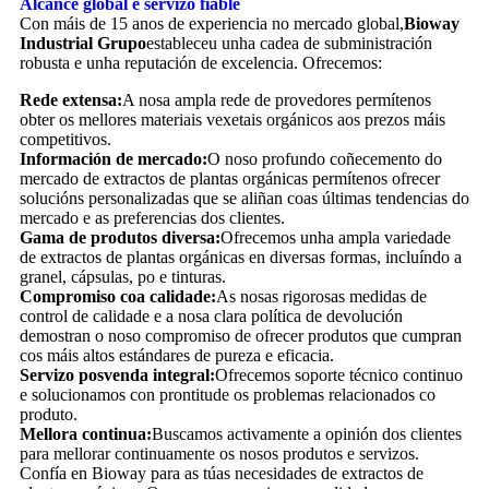
Alcance global e servizo fiable
Con máis de 15 anos de experiencia no mercado global,
Bioway
Industrial
Grupo
estableceu unha cadea de subministración
robusta e unha reputación de excelencia. Ofrecemos:
Rede extensa:
A nosa ampla rede de provedores permítenos
obter os mellores materiais vexetais orgánicos aos prezos máis
competitivos.
Información de mercado:
O noso profundo coñecemento do
mercado de extractos de plantas orgánicas permítenos ofrecer
solucións personalizadas que se aliñan coas últimas tendencias do
mercado e as preferencias dos clientes.
Gama de produtos diversa:
Ofrecemos unha ampla variedade
de extractos de plantas orgánicas en diversas formas, incluíndo a
granel, cápsulas, po e tinturas.
Compromiso coa calidade:
As nosas rigorosas medidas de
control de calidade e a nosa clara política de devolución
demostran o noso compromiso de ofrecer produtos que cumpran
cos máis altos estándares de pureza e eficacia.
Servizo posvenda integral:
Ofrecemos soporte técnico continuo
e solucionamos con prontitude os problemas relacionados co
produto.
Mellora continua:
Buscamos activamente a opinión dos clientes
para mellorar continuamente os nosos produtos e servizos.
Confía en Bioway para as túas necesidades de extractos de