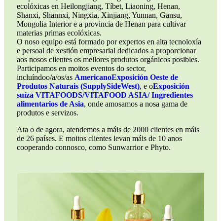
ecolóxicas en Heilongjiang, Tíbet, Liaoning, Henan,
Shanxi, Shannxi, Ningxia, Xinjiang, Yunnan, Gansu,
Mongolia Interior e a provincia de Henan para cultivar
materias primas ecolóxicas.
O noso equipo está formado por expertos en alta tecnoloxía
e persoal de xestión empresarial dedicados a proporcionar
aos nosos clientes os mellores produtos orgánicos posibles.
Participamos en moitos eventos do sector,
incluíndo
o/a/os/as
Americano
Exposición Oeste de
Produtos Naturais (SupplySideWest)
, e o
Exposición
suíza VITAFOODS/VITAFOOD ASIA/ Ingredientes
alimentarios de Asia
, onde amosamos a nosa gama de
produtos e servizos.
Ata o de agora, atendemos a máis de 2000 clientes en máis
de 26 países. E moitos clientes levan máis de 10 anos
cooperando connosco, como Sunwarrior e Phyto.