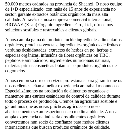
50.000 metros cadrados na provincia de Shaanxi. O noso equipo
de I+D especializado, con máis de 15 anos de experiencia no
sector, garante extractos botánicos orgánicos da máis alta
calidade. A través da nosa empresa comercial internacional,
BIOWAY (Xi'an) Organic Ingredients Co., Ltd., ofrecemos
solucións sostibles e rastrexables a clientes globais.
A nosa ampla gama de produtos inclúe ingredientes alimentarios
orgánicos, proteínas vexetais, ingredientes orgánicos de froitas e
verduras deshidratadas, extractos de herbas en po, herbas e
especias orgánicas, infusións de flores orgánicas ou TBC,
péptidos e aminoácidos, ingredientes nutricionais naturais,
materias primas cosméticas botánicas e produtos orgánicos de
cogomelos.
A nosa empresa ofrece servizos profesionais para garantir que os
nosos clientes teñan a mellor experiencia ao traballar connosco.
Especializámonos na produción de alimentos orgánicos e
mantemos uns estritos estándares de control de calidade durante
todo o proceso de produción. Cremos na agricultura sostible e
garantimos que as nosas prácticas agrícolas e o noso
abastecemento sexan respectuosos co medio ambiente. A nosa
ampla experiencia na industria dos alimentos orgánicos
converteunos nun socio de confianza para moitos clientes
internacionais que buscan produtos orgánicos de calidade.