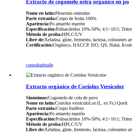
Extracto de cogomelo ostra orgánico en po
Nome en latín:
Pleurotus ostreatus
Parte extraída:
Corpo de froita 100%
Apariencia:
Po amarelo marrón
Especificación:
Polisacáridos 10%-50%; 4:1~10:1; Tri
Método de proba:
HPLC/UV
Libre de:
Xelatina, glute, fermento, lactosa, colorantes ar
Certificación:
Orgánico, HACCP, ISO, QS, Halal, Kosh
consulta
detalle
Extracto orgánico de Coriolus Versicolor
Sinónimos:
Cogomelo de cola de pavo
Nome en latín:
Coriolus versiculoLor (L. ex Fr.) Quelt
Parte extraída:
Corpo frutífero
Apariencia:
Po amarelo marrón
Especificación:
Polisacáridos 10%-50%; 4:1~10:1; Tri
Método de proba:
HPLC/UV
Libre de:
Xelatina, glute, fermento, lactosa, colorantes ar