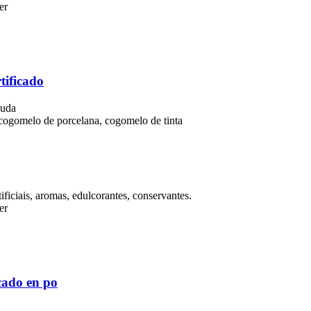
er
tificado
luda
cogomelo de porcelana, cogomelo de tinta
tificiais, aromas, edulcorantes, conservantes.
er
icado en po