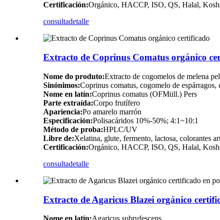
Certificación:
Orgánico, HACCP, ISO, QS, Halal, Kosh
consulta
detalle
Extracto de Coprinus Comatus orgánico cer
Nome do produto:
Extracto de cogomelos de melena pe
Sinónimos:
Coprinus comatus, cogomelo de espárragos, 
Nome en latín:
Coprinus comatus (OFMüll.) Pers
Parte extraída:
Corpo frutífero
Apariencia:
Po amarelo marrón
Especificación:
Polisacáridos 10%-50%; 4:1~10:1
Método de proba:
HPLC/UV
Libre de:
Xelatina, glute, fermento, lactosa, colorantes ar
Certificación:
Orgánico, HACCP, ISO, QS, Halal, Kosh
consulta
detalle
Extracto de Agaricus Blazei orgánico certif
Nome en latín:
Agaricus subrufescens