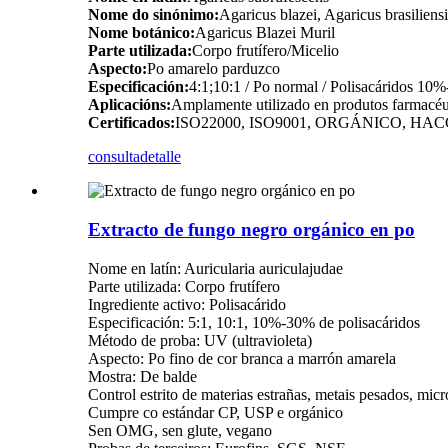
Nome do sinónimo:
Agaricus blazei, Agaricus brasiliens
Nome botánico:
Agaricus Blazei Muril
Parte utilizada:
Corpo frutífero/Micelio
Aspecto:
Po amarelo parduzco
Especificación:
4:1;10:1 / Po normal / Polisacáridos 10
Aplicacións:
Amplamente utilizado en produtos farmacéuti
Certificados:
ISO22000, ISO9001, ORGÁNICO, HAC
consulta
detalle
Extracto de fungo negro orgánico en po
Nome en latín: Auricularia auriculajudae
Parte utilizada: Corpo frutífero
Ingrediente activo: Polisacárido
Especificación: 5:1, 10:1, 10%-30% de polisacáridos
Método de proba: UV (ultravioleta)
Aspecto: Po fino de cor branca a marrón amarela
Mostra: De balde
Control estrito de materias estrañas, metais pesados, mic
Cumpre co estándar CP, USP e orgánico
Sen OMG, sen glute, vegano