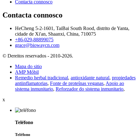
Contacta connosco
Contacta connosco
HeCheng 5-2-1601, TaiBai South Rood, distrito de Yanta,
cidade de Xi'an, Shaanxi, China, 710075
+86-029-88899075
grace@biowaycn.com
© Dereitos reservados - 2010-2026.
Mapa do sitio
AMP Móbil
Remedio herbal tradicional
,
antioxidante natural
,
propiedades
antiinflamatorias
,
Fonte de proteínas veganas
,
Apoio ao
sistema inmunitario
,
Reforzador do sistema inmunitario
,
x
Teléfono
Teléfono