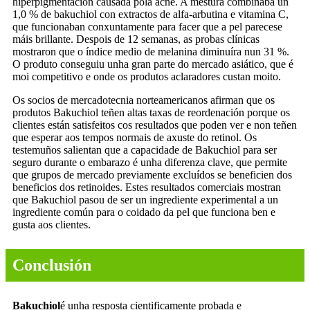
hiperpigmentación causada pola acne. A mestura combinaba un
1,0 % de bakuchiol con extractos de alfa-arbutina e vitamina C,
que funcionaban conxuntamente para facer que a pel parecese
máis brillante. Despois de 12 semanas, as probas clínicas
mostraron que o índice medio de melanina diminuíra nun 31 %.
O produto conseguiu unha gran parte do mercado asiático, que é
moi competitivo e onde os produtos aclaradores custan moito.
Os socios de mercadotecnia norteamericanos afirman que os
produtos Bakuchiol teñen altas taxas de reordenación porque os
clientes están satisfeitos cos resultados que poden ver e non teñen
que esperar aos tempos normais de axuste do retinol. Os
testemuños salientan que a capacidade de Bakuchiol para ser
seguro durante o embarazo é unha diferenza clave, que permite
que grupos de mercado previamente excluídos se beneficien dos
beneficios dos retinoides. Estes resultados comerciais mostran
que Bakuchiol pasou de ser un ingrediente experimental a un
ingrediente común para o coidado da pel que funciona ben e
gusta aos clientes.
Conclusión
Bakuchiol
é unha resposta cientificamente probada e