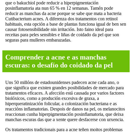
que o bakuchiol pode reducir a hiperpigmentación
posinflamatoria ata nun 65 % en 12 semanas. Tamén pode
reducir as manchas da acne porque se sabe que mata a bacteria
Cutibacterium acnes. A diferenza dos tratamentos con retinol
habituais, esta opción a base de plantas funciona igual de ben sen
causar fotosensibilidade nin irritación. Isto faino ideal para
receitas para peles sensibles e liñas de coidado da pel que son
seguras para mulleres embarazadas.
Comprender a acne e as manchas
escuras: o desafío do coidado da pel
Uns 50 millóns de estadounidenses padecen acne cada ano, o
que significa que existen grandes posibilidades de mercado para
tratamentos eficaces. A afección está causada por varios factores
biolóxicos, como a produción excesiva de graxa, a
hiperqueratinización folicular, a colonización bacteriana e as
reaccións inflamatorias. Despois de danos na pel, os melanocitos
reaccionan cunha hiperpigmentación posinflamatoria, que deixa
manchas escuras das que a xente quere desfacerse con urxencia.
Os tratamentos tradicionais para a acne teñen moitos problemas