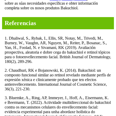
sobre as súas necesidades específicas e obter información
completa sobre os nosos produtos Bakuchiol.
Referencias
1. Dhaliwal, S., Rybak, I., Ellis, SR, Notay, M., Trivedi, M.,
Burney, W., Vaughn, AR, Nguyen, M., Reiter, P., Bosanac, S.,
Yan, H., Foolad, N. e Sivamani, RK (2019). Avaliación
prospectiva, aleatoria e dobre cega do bakuchiol e retinol tópicos
para o fotoenvellecemento facial. British Journal of Dermatology,
180(2), 289-296.
2. Chaudhuri, RK e Bojanowski, K. (2014). Bakuchiol: un
composto funcional similar ao retinol revelado mediante perfís de
expresión xénica e clinicamente probado que ten efectos
antienvellecemento. International Journal of Cosmetic Science,
36(3), 221-230.
3. Bluemke, A., Ring, AP, Immeyer, J., Hoff, A., Eisermann, K.
e Beermann, T. (2022). Actividade multidireccional do bakuchiol
contra os mecanismos celulares do envellecemento facial:
evidencia experimental para unha abordaxe holística do