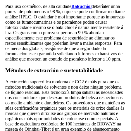
Para uso cosmético, de alta calidade
Bakuchiol
debería
ter unha
pureza de polo menos o 98 %, o que se pode confirmar mediante
análise HPLC. O estándar é moi importante porque as impurezas
como as furanocumarinas e os psoralenos poden causar
fototoxicidade mesmo se o bakuchiol é naturalmente resistente á
luz. Os graos cunha pureza superior ao 99 % abordan
especificamente este problema de seguridade ao eliminar os
restos sensibilizantes que poderían levar a malas respostas. Para
os mercados globais, asegúrase de que a seguridade da
formulación estea garantida solicitando informes exhaustivos de
análise que mostren un contido de psoraleno inferior a 10 ppm.
Métodos de extracción e sustentabilidade
A extracción supercrítica moderna de CO2 é máis pura que os
métodos tradicionais de solventes e non deixa ningún problema
de líquido residual. Esta tecnoloxía limpa satisfai as necesidades
dos consumidores que desexan produtos de beleza respectuosos
co medio ambiente e duradeiros. Os provedores que manteñen as
súas certificacións orgánicas para os materiais de orixe danlles ás
marcas que queren dirixirse aos grupos de mercado naturais e
orgánicos máis oportunidades de colocarse como especiais. A
base de agricultura ecolóxica de 100 hectáreas de BIOWAY na
meseta de Qinghai-Tíbet é un gran exemplo de abastecemento