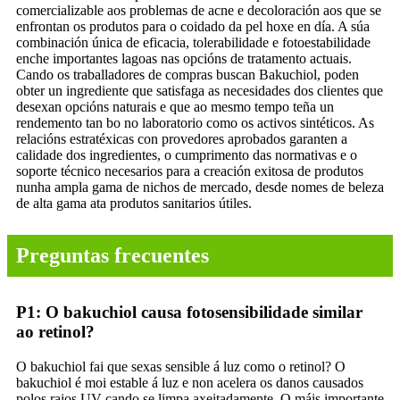
comercializable aos problemas de acne e decoloración aos que se
enfrontan os produtos para o coidado da pel hoxe en día. A súa
combinación única de eficacia, tolerabilidade e fotoestabilidade
enche importantes lagoas nas opcións de tratamento actuais.
Cando os traballadores de compras buscan Bakuchiol, poden
obter un ingrediente que satisfaga as necesidades dos clientes que
desexan opcións naturais e que ao mesmo tempo teña un
rendemento tan bo no laboratorio como os activos sintéticos. As
relacións estratéxicas con provedores aprobados garanten a
calidade dos ingredientes, o cumprimento das normativas e o
soporte técnico necesarios para a creación exitosa de produtos
nunha ampla gama de nichos de mercado, desde nomes de beleza
de alta gama ata produtos sanitarios útiles.
Preguntas frecuentes
P1: O bakuchiol causa fotosensibilidade similar
ao retinol?
O bakuchiol fai que sexas sensible á luz como o retinol? O
bakuchiol é moi estable á luz e non acelera os danos causados ​​
polos raios UV cando se limpa axeitadamente. O máis importante