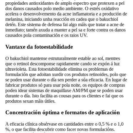
propiedades antioxidantes de amplo espectro que protexen a pel
dos danos causados ​​polo medio ambiente. O estrés oxidativo
acelera o desenvolvemento da acne inflamatoria e a produción de
melanina, iniciando unha reacción en cadea que o bakuchiol
detén. Este sistema de defensa fai algo máis que tratar a acne de
inmediato; tamén axuda a manter a pel sa e forte contra os danos
causados ​​pola contaminación e os raios UV.
Vantaxe da fotoestabilidade
O bakuchiol mantense estruturalmente estable ao sol, mentres
que o retinol descomponse rapidamente cando se expón á luz
ultravioleta. Esta fotoestabilidade elimina os problemas de
formulación que adoitan xurdir cos produtos retinoides, polo que
se poden usar durante o día sen perder a súa eficacia. En lugar de
fabricar produtos só para usar pola noite, os equipos de compras
poden idear sistemas de maquillaxe AM/PM que se poden usar
durante o día. Isto facilita as cousas para os clientes e fai que os
produtos sexan máis útiles.
Concentración óptima e formatos de aplicación
A eficacia clínica obsérvase en cantidades entre o 0,5 % e o 1,0
%, o que facilita descubrir como facer novas formulacións.