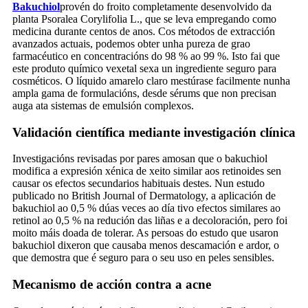
Bakuchiol
provén do froito completamente desenvolvido da
planta Psoralea Corylifolia L., que se leva empregando como
medicina durante centos de anos. Cos métodos de extracción
avanzados actuais, podemos obter unha pureza de grao
farmacéutico en concentracións do 98 % ao 99 %. Isto fai que
este produto químico vexetal sexa un ingrediente seguro para
cosméticos. O líquido amarelo claro mestúrase facilmente nunha
ampla gama de formulacións, desde sérums que non precisan
auga ata sistemas de emulsión complexos.
Validación científica mediante investigación clínica
Investigacións revisadas por pares amosan que o bakuchiol
modifica a expresión xénica de xeito similar aos retinoides sen
causar os efectos secundarios habituais destes. Nun estudo
publicado no British Journal of Dermatology, a aplicación de
bakuchiol ao 0,5 % dúas veces ao día tivo efectos similares ao
retinol ao 0,5 % na redución das liñas e a decoloración, pero foi
moito máis doada de tolerar. As persoas do estudo que usaron
bakuchiol dixeron que causaba menos descamación e ardor, o
que demostra que é seguro para o seu uso en peles sensibles.
Mecanismo de acción contra a acne