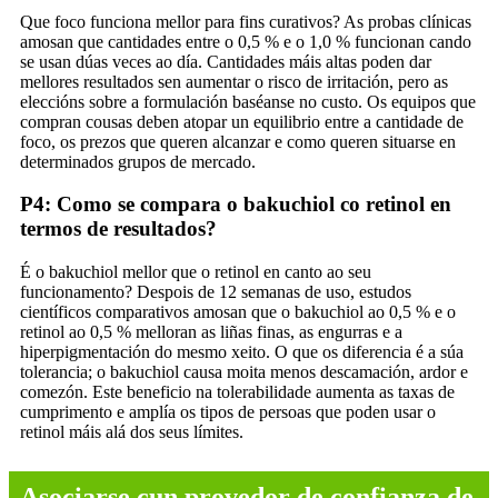
Que foco funciona mellor para fins curativos? As probas clínicas
amosan que cantidades entre o 0,5 % e o 1,0 % funcionan cando
se usan dúas veces ao día. Cantidades máis altas poden dar
mellores resultados sen aumentar o risco de irritación, pero as
eleccións sobre a formulación baséanse no custo. Os equipos que
compran cousas deben atopar un equilibrio entre a cantidade de
foco, os prezos que queren alcanzar e como queren situarse en
determinados grupos de mercado.
P4: Como se compara o bakuchiol co retinol en
termos de resultados?
É o bakuchiol mellor que o retinol en canto ao seu
funcionamento? Despois de 12 semanas de uso, estudos
científicos comparativos amosan que o bakuchiol ao 0,5 % e o
retinol ao 0,5 % melloran as liñas finas, as engurras e a
hiperpigmentación do mesmo xeito. O que os diferencia é a súa
tolerancia; o bakuchiol causa moita menos descamación, ardor e
comezón. Este beneficio na tolerabilidade aumenta as taxas de
cumprimento e amplía os tipos de persoas que poden usar o
retinol máis alá dos seus límites.
Asociarse cun provedor de confianza de