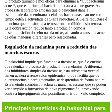
O produto químico é moi eficaz para eliminar a *Cutibacterium
acnes*, que é a principal bacteria que causa a acne grave. As
probas de laboratorio amosan que o bakuchiol dana a
estabilidade das membranas celulares bacterianas e ao mesmo
tempo detén a actividade da 5-alfa reductase. A 5-alfa reductase é
o encima que transforma a testosterona en dihidrotestosterona.
Esta dobre acción reduce tanto a produción como a
descomposición do sebo na súa orixe, atacando a causa da acne
de dúas maneiras diferentes pero relacionadas.
Regulación da melanina para a redución das
manchas escuras
O bakuchiol impide que funcione a tirosinase, que é o encima
que ralentiza o proceso de produción de melanina. A diferenza
dos inhibidores simples da tirosinase, esta substancia vexetal
tamén acelera a renovación epidérmica, o que facilita que os
queratinocitos hiperpigmentados se desprendan de forma natural.
Este método combinado aclara as manchas escuras que se poden
ver e impide a formación de nova pigmentación, protexendo
contra a hiperpigmentación posinflamatoria dun xeito completo.
Principais beneficios do bakuchiol para