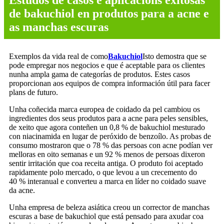
Estudos de casos e aplicacións exitosas
de bakuchiol en produtos para a acne e
as manchas escuras
Exemplos da vida real de como
Bakuchiol
Isto demostra que se
pode empregar nos negocios e que é aceptable para os clientes
nunha ampla gama de categorías de produtos. Estes casos
proporcionan aos equipos de compra información útil para facer
plans de futuro.
Unha coñecida marca europea de coidado da pel cambiou os
ingredientes dos seus produtos para a acne para peles sensibles,
de xeito que agora conteñen un 0,8 % de bakuchiol mesturado
con niacinamida en lugar de peróxido de benzoílo. As probas de
consumo mostraron que o 78 % das persoas con acne podían ver
melloras en oito semanas e un 92 % menos de persoas dixeron
sentir irritación que coa receita antiga. O produto foi aceptado
rapidamente polo mercado, o que levou a un crecemento do
40 % interanual e converteu a marca en líder no coidado suave
da acne.
Unha empresa de beleza asiática creou un corrector de manchas
escuras a base de bakuchiol que está pensado para axudar coa