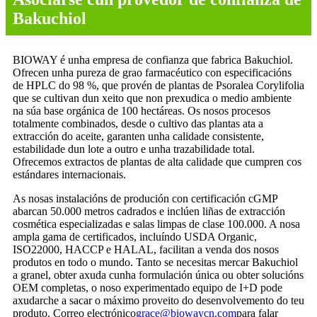
Bakuchiol
BIOWAY é unha empresa de confianza que fabrica Bakuchiol.
Ofrecen unha pureza de grao farmacéutico con especificacións
de HPLC do 98 %, que provén de plantas de Psoralea Corylifolia
que se cultivan dun xeito que non prexudica o medio ambiente
na súa base orgánica de 100 hectáreas. Os nosos procesos
totalmente combinados, desde o cultivo das plantas ata a
extracción do aceite, garanten unha calidade consistente,
estabilidade dun lote a outro e unha trazabilidade total.
Ofrecemos extractos de plantas de alta calidade que cumpren cos
estándares internacionais.
As nosas instalacións de produción con certificación cGMP
abarcan 50.000 metros cadrados e inclúen liñas de extracción
cosmética especializadas e salas limpas de clase 100.000. A nosa
ampla gama de certificados, incluíndo USDA Organic,
ISO22000, HACCP e HALAL, facilitan a venda dos nosos
produtos en todo o mundo. Tanto se necesitas mercar Bakuchiol
a granel, obter axuda cunha formulación única ou obter solucións
OEM completas, o noso experimentado equipo de I+D pode
axudarche a sacar o máximo proveito do desenvolvemento do teu
produto. Correo electrónico
grace@biowaycn.com
para falar