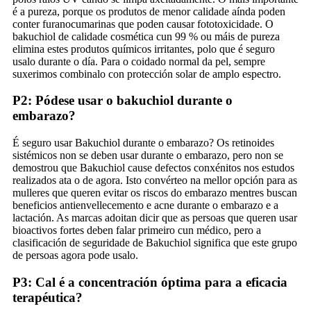
é a pureza, porque os produtos de menor calidade aínda poden
conter furanocumarinas que poden causar fototoxicidade. O
bakuchiol de calidade cosmética cun 99 % ou máis de pureza
elimina estes produtos químicos irritantes, polo que é seguro
usalo durante o día. Para o coidado normal da pel, sempre
suxerimos combinalo con protección solar de amplo espectro.
P2: Pódese usar o bakuchiol durante o
embarazo?
É seguro usar Bakuchiol durante o embarazo? Os retinoides
sistémicos non se deben usar durante o embarazo, pero non se
demostrou que Bakuchiol cause defectos conxénitos nos estudos
realizados ata o de agora. Isto convérteo na mellor opción para as
mulleres que queren evitar os riscos do embarazo mentres buscan
beneficios antienvellecemento e acne durante o embarazo e a
lactación. As marcas adoitan dicir que as persoas que queren usar
bioactivos fortes deben falar primeiro cun médico, pero a
clasificación de seguridade de Bakuchiol significa que este grupo
de persoas agora pode usalo.
P3: Cal é a concentración óptima para a eficacia
terapéutica?