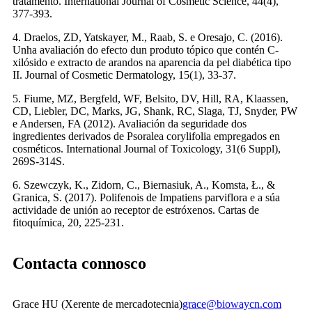
tratamento. International Journal of Cosmetic Science, 44(4),
377-393.
4. Draelos, ZD, Yatskayer, M., Raab, S. e Oresajo, C. (2016).
Unha avaliación do efecto dun produto tópico que contén C-
xilósido e extracto de arandos na aparencia da pel diabética tipo
II. Journal of Cosmetic Dermatology, 15(1), 33-37.
5. Fiume, MZ, Bergfeld, WF, Belsito, DV, Hill, RA, Klaassen,
CD, Liebler, DC, Marks, JG, Shank, RC, Slaga, TJ, Snyder, PW
e Andersen, FA (2012). Avaliación da seguridade dos
ingredientes derivados de Psoralea corylifolia empregados en
cosméticos. International Journal of Toxicology, 31(6 Suppl),
269S-314S.
6. Szewczyk, K., Zidorn, C., Biernasiuk, A., Komsta, Ł., &
Granica, S. (2017). Polifenois de Impatiens parviflora e a súa
actividade de unión ao receptor de estróxenos. Cartas de
fitoquímica, 20, 225-231.
Contacta connosco
Grace HU (Xerente de mercadotecnia)
grace@biowaycn.com