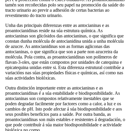
tamén son recoñecidas polo seu papel na promoción da saúde do
tracto urinario ao previr a adhesión de certas bacterias ao
revestimento do tracto urinario.
Unha das principais diferenzas entre as antocianinas e as
proantocianidinas reside na súa estrutura química. As
antocianinas son glicósidos das antocianinas, o que significa que
constan dunha molécula de antocianidina unida a unha molécula
de azucre. As antocianidinas son as formas agliconas das
antocianinas, o que significa que son a parte non azucreira da
molécula. Pola contra, as proantocianidinas son polímeros de
flavan-3-oles, que están compostos por unidades de catequina e
epicatequina unidas entre si. Esta diferenza estrutural contribúe a
variacións nas súas propiedades físicas e químicas, así como nas
súas actividades biolóxicas.
Outra distinción importante entre as antocianinas e as
proantocianidinas é a súa estabilidade e biodisponibilidade. As
antocianinas son compostos relativamente inestables que se
poden degradar facilmente por factores como a calor, a luz e os
cambios de pH. Isto pode afectar á súa biodisponibilidade e aos
seus posibles beneficios para a saúde. Por outra banda, as
proantocianidinas son máis estables e resistentes á degradación, o
que pode contribuír á súa maior biodisponibilidade e actividade
biolóxica no corpo.