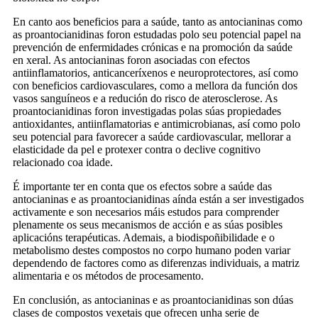
En canto aos beneficios para a saúde, tanto as antocianinas como
as proantocianidinas foron estudadas polo seu potencial papel na
prevención de enfermidades crónicas e na promoción da saúde
en xeral. As antocianinas foron asociadas con efectos
antiinflamatorios, anticanceríxenos e neuroprotectores, así como
con beneficios cardiovasculares, como a mellora da función dos
vasos sanguíneos e a redución do risco de aterosclerose. As
proantocianidinas foron investigadas polas súas propiedades
antioxidantes, antiinflamatorias e antimicrobianas, así como polo
seu potencial para favorecer a saúde cardiovascular, mellorar a
elasticidade da pel e protexer contra o declive cognitivo
relacionado coa idade.
É importante ter en conta que os efectos sobre a saúde das
antocianinas e as proantocianidinas aínda están a ser investigados
activamente e son necesarios máis estudos para comprender
plenamente os seus mecanismos de acción e as súas posibles
aplicacións terapéuticas. Ademais, a biodispoñibilidade e o
metabolismo destes compostos no corpo humano poden variar
dependendo de factores como as diferenzas individuais, a matriz
alimentaria e os métodos de procesamento.
En conclusión, as antocianinas e as proantocianidinas son dúas
clases de compostos vexetais que ofrecen unha serie de