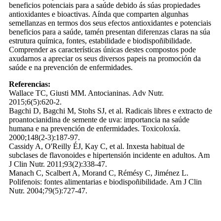
beneficios potenciais para a saúde debido ás súas propiedades
antioxidantes e bioactivas. Aínda que comparten algunhas
semellanzas en termos dos seus efectos antioxidantes e potenciais
beneficios para a saúde, tamén presentan diferenzas claras na súa
estrutura química, fontes, estabilidade e biodispoñibilidade.
Comprender as características únicas destes compostos pode
axudarnos a apreciar os seus diversos papeis na promoción da
saúde e na prevención de enfermidades.
Referencias:
Wallace TC, Giusti MM. Antocianinas. Adv Nutr.
2015;6(5):620-2.
Bagchi D, Bagchi M, Stohs SJ, et al. Radicais libres e extracto de
proantocianidina de semente de uva: importancia na saúde
humana e na prevención de enfermidades. Toxicoloxía.
2000;148(2-3):187-97.
Cassidy A, O'Reilly ÉJ, Kay C, et al. Inxesta habitual de
subclases de flavonoides e hipertensión incidente en adultos. Am
J Clin Nutr. 2011;93(2):338-47.
Manach C, Scalbert A, Morand C, Rémésy C, Jiménez L.
Polifenois: fontes alimentarias e biodispoñibilidade. Am J Clin
Nutr. 2004;79(5):727-47.