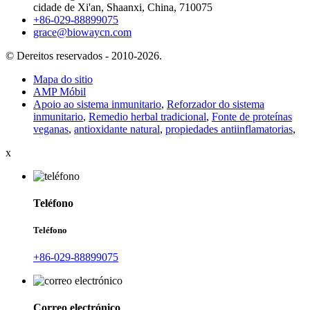
cidade de Xi'an, Shaanxi, China, 710075
+86-029-88899075
grace@biowaycn.com
© Dereitos reservados - 2010-2026.
Mapa do sitio
AMP Móbil
Apoio ao sistema inmunitario
,
Reforzador do sistema
inmunitario
,
Remedio herbal tradicional
,
Fonte de proteínas
veganas
,
antioxidante natural
,
propiedades antiinflamatorias
,
x
Teléfono
Teléfono
+86-029-88899075
Correo electrónico