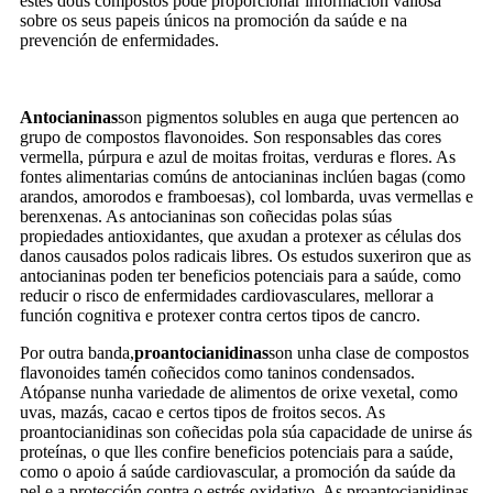
estes dous compostos pode proporcionar información valiosa
sobre os seus papeis únicos na promoción da saúde e na
prevención de enfermidades.
Antocianinas
son pigmentos solubles en auga que pertencen ao
grupo de compostos flavonoides. Son responsables das cores
vermella, púrpura e azul de moitas froitas, verduras e flores. As
fontes alimentarias comúns de antocianinas inclúen bagas (como
arandos, amorodos e framboesas), col lombarda, uvas vermellas e
berenxenas. As antocianinas son coñecidas polas súas
propiedades antioxidantes, que axudan a protexer as células dos
danos causados ​​polos radicais libres. Os estudos suxeriron que as
antocianinas poden ter beneficios potenciais para a saúde, como
reducir o risco de enfermidades cardiovasculares, mellorar a
función cognitiva e protexer contra certos tipos de cancro.
Por outra banda,
proantocianidinas
son unha clase de compostos
flavonoides tamén coñecidos como taninos condensados.
Atópanse nunha variedade de alimentos de orixe vexetal, como
uvas, mazás, cacao e certos tipos de froitos secos. As
proantocianidinas son coñecidas pola súa capacidade de unirse ás
proteínas, o que lles confire beneficios potenciais para a saúde,
como o apoio á saúde cardiovascular, a promoción da saúde da
pel e a protección contra o estrés oxidativo. As proantocianidinas