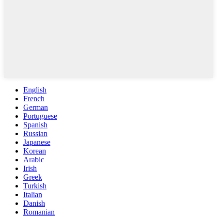
English
French
German
Portuguese
Spanish
Russian
Japanese
Korean
Arabic
Irish
Greek
Turkish
Italian
Danish
Romanian