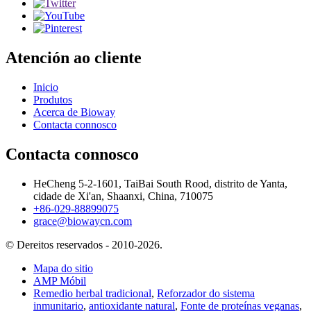
Atención ao cliente
Inicio
Produtos
Acerca de Bioway
Contacta connosco
Contacta connosco
HeCheng 5-2-1601, TaiBai South Rood, distrito de Yanta,
cidade de Xi'an, Shaanxi, China, 710075
+86-029-88899075
grace@biowaycn.com
© Dereitos reservados - 2010-2026.
Mapa do sitio
AMP Móbil
Remedio herbal tradicional
,
Reforzador do sistema
inmunitario
,
antioxidante natural
,
Fonte de proteínas veganas
,