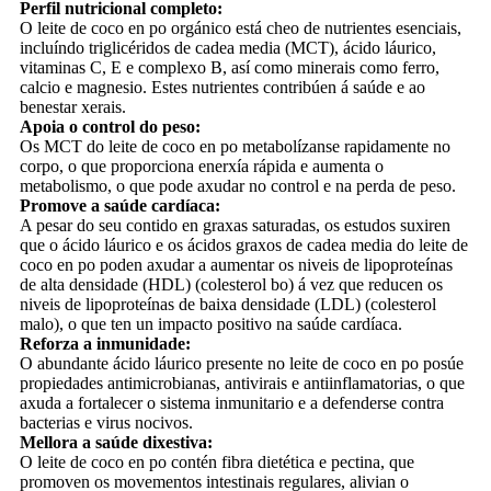
Perfil nutricional completo:
O leite de coco en po orgánico está cheo de nutrientes esenciais,
incluíndo triglicéridos de cadea media (MCT), ácido láurico,
vitaminas C, E e complexo B, así como minerais como ferro,
calcio e magnesio. Estes nutrientes contribúen á saúde e ao
benestar xerais.
Apoia o control do peso:
Os MCT do leite de coco en po metabolízanse rapidamente no
corpo, o que proporciona enerxía rápida e aumenta o
metabolismo, o que pode axudar no control e na perda de peso.
Promove a saúde cardíaca:
A pesar do seu contido en graxas saturadas, os estudos suxiren
que o ácido láurico e os ácidos graxos de cadea media do leite de
coco en po poden axudar a aumentar os niveis de lipoproteínas
de alta densidade (HDL) (colesterol bo) á vez que reducen os
niveis de lipoproteínas de baixa densidade (LDL) (colesterol
malo), o que ten un impacto positivo na saúde cardíaca.
Reforza a inmunidade:
O abundante ácido láurico presente no leite de coco en po posúe
propiedades antimicrobianas, antivirais e antiinflamatorias, o que
axuda a fortalecer o sistema inmunitario e a defenderse contra
bacterias e virus nocivos.
Mellora a saúde dixestiva:
O leite de coco en po contén fibra dietética e pectina, que
promoven os movementos intestinais regulares, alivian o