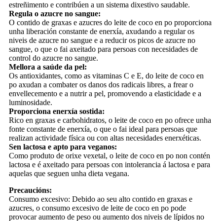
estreñimento e contribúen a un sistema dixestivo saudable.
Regula o azucre no sangue:
O contido de graxas e azucres do leite de coco en po proporciona
unha liberación constante de enerxía, axudando a regular os
niveis de azucre no sangue e a reducir os picos de azucre no
sangue, o que o fai axeitado para persoas con necesidades de
control do azucre no sangue.
Mellora a saúde da pel:
Os antioxidantes, como as vitaminas C e E, do leite de coco en
po axudan a combater os danos dos radicais libres, a frear o
envellecemento e a nutrir a pel, promovendo a elasticidade e a
luminosidade.
Proporciona enerxía sostida:
Rico en graxas e carbohidratos, o leite de coco en po ofrece unha
fonte constante de enerxía, o que o fai ideal para persoas que
realizan actividade física ou con altas necesidades enerxéticas.
Sen lactosa e apto para veganos:
Como produto de orixe vexetal, o leite de coco en po non contén
lactosa e é axeitado para persoas con intolerancia á lactosa e para
aquelas que seguen unha dieta vegana.
Precaucións:
Consumo excesivo: Debido ao seu alto contido en graxas e
azucres, o consumo excesivo de leite de coco en po pode
provocar aumento de peso ou aumento dos niveis de lípidos no