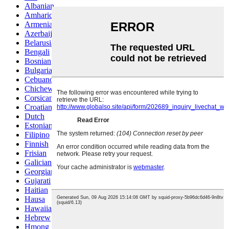
Albanian
Amharic
Armenian
Azerbaijani
Belarusian
Bengali
Bosnian
Bulgarian
Cebuano
Chichewa
Corsican
Croatian
Dutch
Estonian
Filipino
Finnish
Frisian
Galician
Georgian
Gujarati
Haitian
Hausa
Hawaiian
Hebrew
Hmong