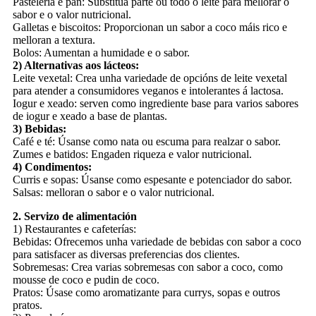
Pastelería e pan: Substitúa parte ou todo o leite para mellorar o
sabor e o valor nutricional.
Galletas e biscoitos: Proporcionan un sabor a coco máis rico e
melloran a textura.
Bolos: Aumentan a humidade e o sabor.
2) Alternativas aos lácteos:
Leite vexetal: Crea unha variedade de opcións de leite vexetal
para atender a consumidores veganos e intolerantes á lactosa.
Iogur e xeado: serven como ingrediente base para varios sabores
de iogur e xeado a base de plantas.
3) Bebidas:
Café e té: Úsanse como nata ou escuma para realzar o sabor.
Zumes e batidos: Engaden riqueza e valor nutricional.
4) Condimentos:
Curris e sopas: Úsanse como espesante e potenciador do sabor.
Salsas: melloran o sabor e o valor nutricional.
2. Servizo de alimentación
1) Restaurantes e cafeterías:
Bebidas: Ofrecemos unha variedade de bebidas con sabor a coco
para satisfacer as diversas preferencias dos clientes.
Sobremesas: Crea varias sobremesas con sabor a coco, como
mousse de coco e pudin de coco.
Pratos: Úsase como aromatizante para currys, sopas e outros
pratos.