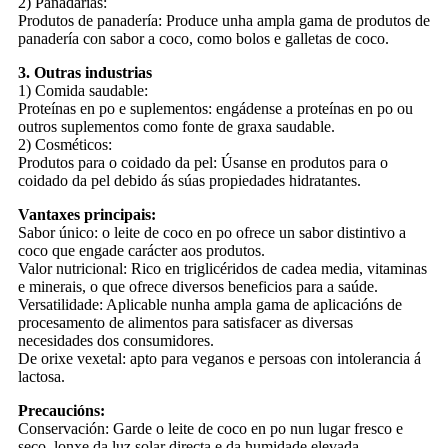
2) Panadarías:
Produtos de panadería: Produce unha ampla gama de produtos de
panadería con sabor a coco, como bolos e galletas de coco.
3. Outras industrias
1) Comida saudable:
Proteínas en po e suplementos: engádense a proteínas en po ou
outros suplementos como fonte de graxa saudable.
2) Cosméticos:
Produtos para o coidado da pel: Úsanse en produtos para o
coidado da pel debido ás súas propiedades hidratantes.
Vantaxes principais:
Sabor único: o leite de coco en po ofrece un sabor distintivo a
coco que engade carácter aos produtos.
Valor nutricional: Rico en triglicéridos de cadea media, vitaminas
e minerais, o que ofrece diversos beneficios para a saúde.
Versatilidade: Aplicable nunha ampla gama de aplicacións de
procesamento de alimentos para satisfacer as diversas
necesidades dos consumidores.
De orixe vexetal: apto para veganos e persoas con intolerancia á
lactosa.
Precaucións:
Conservación: Garde o leite de coco en po nun lugar fresco e
seco, lonxe da luz solar directa e da humidade elevada.