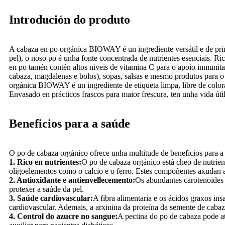
Introdución do produto
A cabaza en po orgánica BIOWAY é un ingrediente versátil e de prim
pel), o noso po é unha fonte concentrada de nutrientes esenciais. R
en po tamén contén altos niveis de vitamina C para o apoio inmunitar
cabaza, magdalenas e bolos), sopas, salsas e mesmo produtos para o
orgánica BIOWAY é un ingrediente de etiqueta limpa, libre de colorante
Envasado en prácticos frascos para maior frescura, ten unha vida út
Beneficios para a saúde
O po de cabaza orgánico ofrece unha multitude de beneficios para a s
1. Rico en nutrientes:
O po de cabaza orgánico está cheo de nutrient
oligoelementos como o calcio e o ferro. Estes compoñentes axudan a s
2. Antioxidante e antienvellecemento:
Os abundantes carotenoides 
protexer a saúde da pel.
3. Saúde cardiovascular:
A fibra alimentaria e os ácidos graxos ins
cardiovascular. Ademais, a arxinina da proteína da semente de cabaza
4. Control do azucre no sangue:
A pectina do po de cabaza pode at