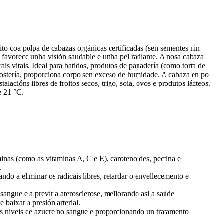
to coa polpa de cabazas orgánicas certificadas (sen sementes nin
, favorece unha visión saudable e unha pel radiante. A nosa cabaza
is vitais. Ideal para batidos, produtos de panadería (como torta de
postería, proporciona corpo sen exceso de humidade. A cabaza en po
lacións libres de froitos secos, trigo, soia, ovos e produtos lácteos.
e 21 °C.
aminas (como as vitaminas A, C e E), carotenoides, pectina e
.
do a eliminar os radicais libres, retardar o envellecemento e
 sangue e a previr a aterosclerose, mellorando así a saúde
 baixar a presión arterial.
 os niveis de azucre no sangue e proporcionando un tratamento