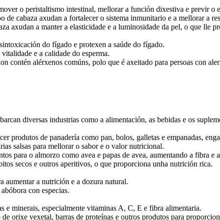
over o peristaltismo intestinal, mellorar a función dixestiva e previr o 
o de cabaza axudan a fortalecer o sistema inmunitario e a mellorar a res
za axudan a manter a elasticidade e a luminosidade da pel, o que lle pr
sintoxicación do fígado e protexen a saúde do fígado.
vitalidade e a calidade do esperma.
non contén alérxenos comúns, polo que é axeitado para persoas con aler
rcan diversas industrias como a alimentación, as bebidas e os suplemen
cer produtos de panadería como pan, bolos, galletas e empanadas, engad
as salsas para mellorar o sabor e o valor nutricional.
ntos para o almorzo como avea e papas de avea, aumentando a fibra e as
oitos secos e outros aperitivos, o que proporciona unha nutrición rica.
a aumentar a nutrición e a dozura natural.
e abóbora con especias.
e minerais, especialmente vitaminas A, C, E e fibra alimentaria.
de orixe vexetal, barras de proteínas e outros produtos para proporcion