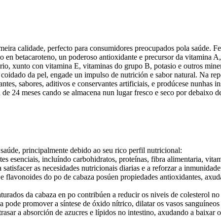
eira calidade, perfecto para consumidores preocupados pola saúde. Fei
ico en betacaroteno, un poderoso antioxidante e precursor da vitamina A
io, xunto con vitamina E, vitaminas do grupo B, potasio e outros minera
 coidado da pel, engade un impulso de nutrición e sabor natural. Na re
s, sabores, aditivos e conservantes artificiais, e prodúcese nunhas insta
il de 24 meses cando se almacena nun lugar fresco e seco por debaixo d
aúde, principalmente debido ao seu rico perfil nutricional:
es esenciais, incluíndo carbohidratos, proteínas, fibra alimentaria, vit
atisfacer as necesidades nutricionais diarias e a reforzar a inmunidade
e flavonoides do po de cabaza posúen propiedades antioxidantes, axudan
aturados da cabaza en po contribúen a reducir os niveis de colesterol no
 pode promover a síntese de óxido nítrico, dilatar os vasos sanguíneos e
rasar a absorción de azucres e lípidos no intestino, axudando a baixar