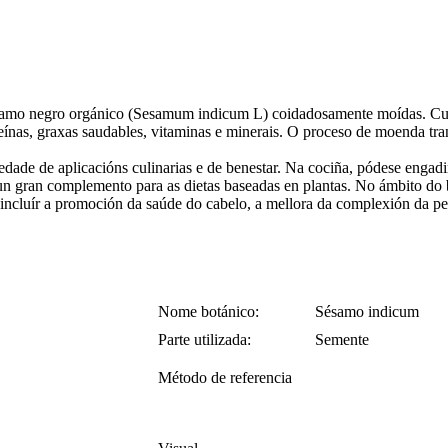
samo negro orgánico (Sesamum indicum L) coidadosamente moídas. Cultiva
teínas, graxas saudables, vitaminas e minerais. O proceso de moenda tra
de de aplicacións culinarias e de benestar. Na cociña, pódese engadir 
 nun gran complemento para as dietas baseadas en plantas. No ámbito d
n incluír a promoción da saúde do cabelo, a mellora da complexión da pe
Nome botánico:
Sésamo indicum
Parte utilizada:
Semente
Método de referencia