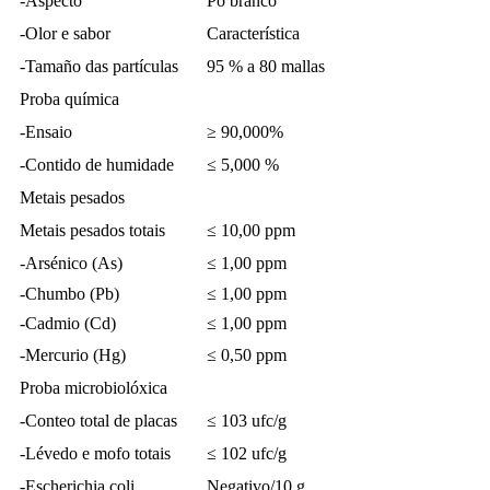
-Aspecto
Po branco
-Olor e sabor
Característica
-Tamaño das partículas
95 % a 80 mallas
Proba química
-Ensaio
≥ 90,000%
-Contido de humidade
≤ 5,000 %
Metais pesados
Metais pesados ​​totais
≤ 10,00 ppm
-Arsénico (As)
≤ 1,00 ppm
-Chumbo (Pb)
≤ 1,00 ppm
-Cadmio (Cd)
≤ 1,00 ppm
-Mercurio (Hg)
≤ 0,50 ppm
Proba microbiolóxica
-Conteo total de placas
≤ 103 ufc/g
-Lévedo e mofo totais
≤ 102 ufc/g
-Escherichia coli
Negativo/10 g