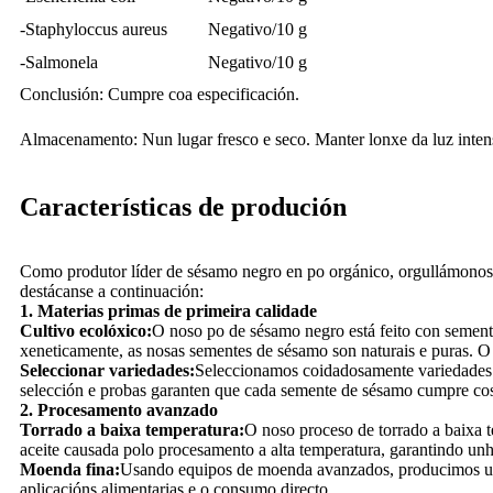
-Staphyloccus aureus
Negativo/10 g
-Salmonela
Negativo/10 g
Conclusión: Cumpre coa especificación.
Almacenamento: Nun lugar fresco e seco. Manter lonxe da luz intensa
Características de produción
Como produtor líder de sésamo negro en po orgánico, orgullámonos d
destácanse a continuación:
1. Materias primas de primeira calidade
Cultivo ecolóxico:
O noso po de sésamo negro está feito con sement
xeneticamente, as nosas sementes de sésamo son naturais e puras. O 
Seleccionar variedades:
Seleccionamos coidadosamente variedades d
selección e probas garanten que cada semente de sésamo cumpre cos 
2. Procesamento avanzado
Torrado a baixa temperatura:
O noso proceso de torrado a baixa t
aceite causada polo procesamento a alta temperatura, garantindo unh
Moenda fina:
Usando equipos de moenda avanzados, producimos un po 
aplicacións alimentarias e o consumo directo.