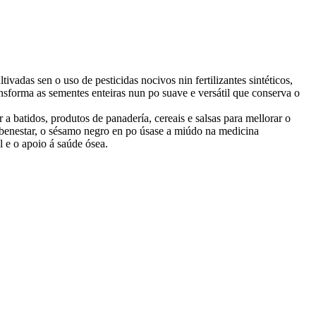
das sen o uso de pesticidas nocivos nin fertilizantes sintéticos,
nsforma as sementes enteiras nun po suave e versátil que conserva o
a batidos, produtos de panadería, cereais e salsas para mellorar o
o benestar, o sésamo negro en po úsase a miúdo na medicina
l e o apoio á saúde ósea.