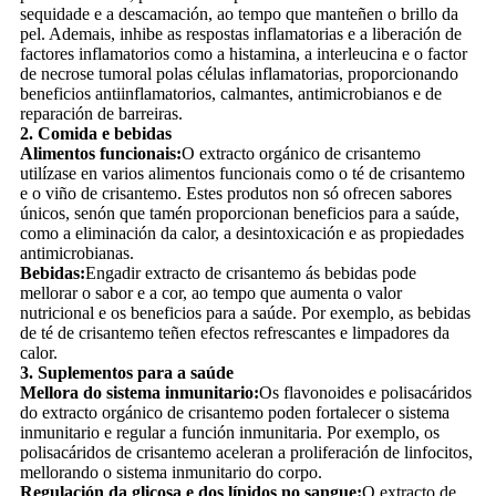
sequidade e a descamación, ao tempo que manteñen o brillo da
pel. Ademais, inhibe as respostas inflamatorias e a liberación de
factores inflamatorios como a histamina, a interleucina e o factor
de necrose tumoral polas células inflamatorias, proporcionando
beneficios antiinflamatorios, calmantes, antimicrobianos e de
reparación de barreiras.
2. Comida e bebidas
Alimentos funcionais:
O extracto orgánico de crisantemo
utilízase en varios alimentos funcionais como o té de crisantemo
e o viño de crisantemo. Estes produtos non só ofrecen sabores
únicos, senón que tamén proporcionan beneficios para a saúde,
como a eliminación da calor, a desintoxicación e as propiedades
antimicrobianas.
Bebidas:
Engadir extracto de crisantemo ás bebidas pode
mellorar o sabor e a cor, ao tempo que aumenta o valor
nutricional e os beneficios para a saúde. Por exemplo, as bebidas
de té de crisantemo teñen efectos refrescantes e limpadores da
calor.
3. Suplementos para a saúde
Mellora do sistema inmunitario:
Os flavonoides e polisacáridos
do extracto orgánico de crisantemo poden fortalecer o sistema
inmunitario e regular a función inmunitaria. Por exemplo, os
polisacáridos de crisantemo aceleran a proliferación de linfocitos,
mellorando o sistema inmunitario do corpo.
Regulación da glicosa e dos lípidos no sangue:
O extracto de