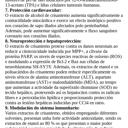
13-acetato (TPA) e liñas celulares tumorais humanas.
7. Protección cardiovascular:
O extracto de alcohol de crisantemo aumenta significativamente a
contractilidade miocárdica e exerce un efecto inotrópico positivo
nos corazóns de sapo illados afectados polo pentobarbital.
Ademais, pode aumentar significativamente o fluxo sanguíneo
coronario nos corazóns illados.
8. Neuroprotección e hepatoprotección:
O extracto de crisantemo protexe contra os danos neuronais ao
reducir a citotoxicidade inducida por MPP+, a clivaxe da
proteína PARP, os niveis de especies reactivas de osíxeno (ROS)
e modulando a expresión de Bcl-2 e Bax nas células de
neuroblastoma SH-SY5Y. Ademais, os extractos de etanol e os
polisacáridos do crisantemo poden reducir especificamente os
niveis séricos de alanina aminotransferase (ALT), aspartato
aminotransferase (AST) e malondialdehído (MDA), ao tempo
que aumentan a actividade da superóxido dismutase (SOD) no
tecido hepático, protexendo así os hepatocitos contra os radicais
libres e a peroxidación lipídica e proporcionando protección
contra as lesións hepáticas inducidas por CCl4 en ratos.
9. Modulación do sistema inmunitario:
Varios extractos de crisantemo, obtidos empregando diferentes
solventes, presentan unha forte actividade antioxidante, sendo os
extractos de etanol ao 80 % os que presentan o maior poder