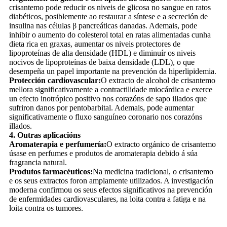
crisantemo pode reducir os niveis de glicosa no sangue en ratos
diabéticos, posiblemente ao restaurar a síntese e a secreción de
insulina nas células β pancreáticas danadas. Ademais, pode
inhibir o aumento do colesterol total en ratas alimentadas cunha
dieta rica en graxas, aumentar os niveis protectores de
lipoproteínas de alta densidade (HDL) e diminuír os niveis
nocivos de lipoproteínas de baixa densidade (LDL), o que
desempeña un papel importante na prevención da hiperlipidemia.
Protección cardiovascular:
O extracto de alcohol de crisantemo
mellora significativamente a contractilidade miocárdica e exerce
un efecto inotrópico positivo nos corazóns de sapo illados que
sufriron danos por pentobarbital. Ademais, pode aumentar
significativamente o fluxo sanguíneo coronario nos corazóns
illados.
4. Outras aplicacións
Aromaterapia e perfumería:
O extracto orgánico de crisantemo
úsase en perfumes e produtos de aromaterapia debido á súa
fragrancia natural.
Produtos farmacéuticos:
Na medicina tradicional, o crisantemo
e os seus extractos foron amplamente utilizados. A investigación
moderna confirmou os seus efectos significativos na prevención
de enfermidades cardiovasculares, na loita contra a fatiga e na
loita contra os tumores.