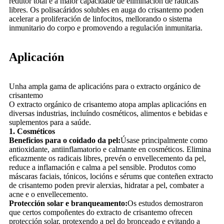
redutor total e a maior capacidade de eliminación de radicais
libres. Os polisacáridos solubles en auga do crisantemo poden
acelerar a proliferación de linfocitos, mellorando o sistema
inmunitario do corpo e promovendo a regulación inmunitaria.
Aplicación
Unha ampla gama de aplicacións para o extracto orgánico de
crisantemo
O extracto orgánico de crisantemo atopa amplas aplicacións en
diversas industrias, incluíndo cosméticos, alimentos e bebidas e
suplementos para a saúde.
1. Cosméticos
Beneficios para o coidado da pel:
Úsase principalmente como
antioxidante, antiinflamatorio e calmante en cosméticos. Elimina
eficazmente os radicais libres, prevén o envellecemento da pel,
reduce a inflamación e calma a pel sensible. Produtos como
máscaras faciais, tónicos, locións e sérums que conteñen extracto
de crisantemo poden previr alerxias, hidratar a pel, combater a
acne e o envellecemento.
Protección solar e branqueamento:
Os estudos demostraron
que certos compoñentes do extracto de crisantemo ofrecen
protección solar, protexendo a pel do bronceado e evitando a