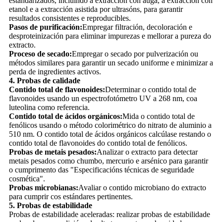
estandarizados, incluíndo a extracción con auga, a extracción con
etanol e a extracción asistida por ultrasóns, para garantir
resultados consistentes e reproducibles.
Pasos de purificación:
Empregar filtración, decoloración e
desproteinización para eliminar impurezas e mellorar a pureza do
extracto.
Proceso de secado:
Empregar o secado por pulverización ou
métodos similares para garantir un secado uniforme e minimizar a
perda de ingredientes activos.
4. Probas de calidade
Contido total de flavonoides:
Determinar o contido total de
flavonoides usando un espectrofotómetro UV a 268 nm, coa
luteolina como referencia.
Contido total de ácidos orgánicos:
Mida o contido total de
fenólicos usando o método colorimétrico do nitrato de aluminio a
510 nm. O contido total de ácidos orgánicos calcúlase restando o
contido total de flavonoides do contido total de fenólicos.
Probas de metais pesados:
Analizar o extracto para detectar
metais pesados ​​como chumbo, mercurio e arsénico para garantir
o cumprimento das "Especificacións técnicas de seguridade
cosmética".
Probas microbianas:
Avaliar o contido microbiano do extracto
para cumprir cos estándares pertinentes.
5. Probas de estabilidade
Probas de estabilidade aceleradas: realizar probas de estabilidade