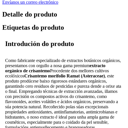
Envíanos un correo electrónico
Detalle do produto
Etiquetas do produto
Introdución do produto
Como fabricante especializado de extractos botánicos orgánicos,
presentamos con orgullo a nosa gama premium
extracto
orgánico de crisantemo
Procedente dos mellores cultivos
ecolóxicos
Crisantemo morifolio Ramat (Asteraceae)
, este
produto prodúcese baixo rigorosos estándares orgánicos,
garantindo cero residuos de pesticidas e pureza dende a orixe ata
o final. Empregando técnicas de extracción avanzadas, illamos
con precisión os compostos activos do crisantemo, como
flavonoides, aceites volátiles e ácidos orgánicos, preservando a
súa potencia natural. Recoñecido polas súas excepcionais
propiedades antioxidantes, antiinflamatorias, antimicrobianas e
hidratantes, o noso extracto é ideal para unha ampla gama de
cosméticos, especialmente para o coidado da pel sensible,
formulacións antienvellecemento e branqueadoras.