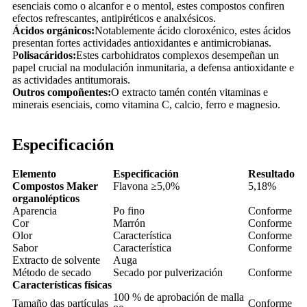
esenciais como o alcanfor e o mentol, estes compostos confiren
efectos refrescantes, antipiréticos e analxésicos.
Ácidos orgánicos:
Notablemente ácido cloroxénico, estes ácidos
presentan fortes actividades antioxidantes e antimicrobianas.
P
olisacáridos:
Estes carbohidratos complexos desempeñan un
papel crucial na modulación inmunitaria, a defensa antioxidante e
as actividades antitumorais.
Outros compoñentes:
O extracto tamén contén vitaminas e
minerais esenciais, como vitamina C, calcio, ferro e magnesio.
Especificación
Elemento
Especificación
Resultado
Compostos Maker
Flavona ≥5,0%
5,18%
organolépticos
Aparencia
Po fino
Conforme
Cor
Marrón
Conforme
Olor
Característica
Conforme
Sabor
Característica
Conforme
Extracto de solvente
Auga
Método de secado
Secado por pulverización
Conforme
Características físicas
100 % de aprobación de malla
Tamaño das partículas
Conforme