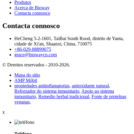
Produtos
Acerca de Bioway
Contacta connosco
Contacta connosco
HeCheng 5-2-1601, TaiBai South Rood, distrito de Yanta,
cidade de Xi'an, Shaanxi, China, 710075
+86-029-88899075
grace@biowaycn.com
© Dereitos reservados - 2010-2026.
Mapa do sitio
AMP Móbil
propiedades antiinflamatorias
,
antioxidante natural
,
Reforzador do sistema inmunitario
,
Apoio ao sistema
inmunitario
,
Remedio herbal tradicional
,
Fonte de proteínas
veganas
,
x
Teléfono