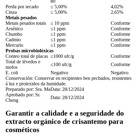
80
Perda por secado
≤ 5,00%
4,02%
Cinza
≤ 5,00%
2,65%
Metais pesados
Metais pesados ​​totais
≤ 10 ppm
Conforme
Arsénico
≤1 ppm
Conforme
Chumbo
≤1 ppm
Conforme
Cadmio
≤1 ppm
Conforme
Mercurio
≤1 ppm
Conforme
Probas microbiolóxicas
Conteo total de placas
≤1000 ufc/g
Conforme
Total de lévedos e
≤100 ufc/g
Conforme
mofos
E. coli
Negativo
Negativo
Conservación: Conservar en recipientes ben pechados, resistentes
á luz e protexidos da humidade.
Preparado por: Sra. Ma
Data: 28/12/2024
Aprobado por: Sr.
Data: 28/12/2024
Cheng
Garantir a calidade e a seguridade do
extracto orgánico de crisantemo para
cosméticos