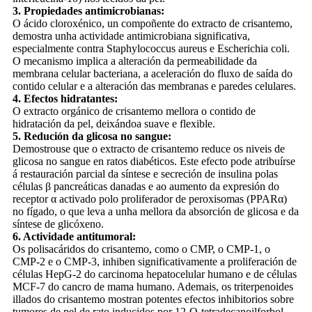
3. Propiedades antimicrobianas:
O ácido cloroxénico, un compoñente do extracto de crisantemo,
demostra unha actividade antimicrobiana significativa,
especialmente contra Staphylococcus aureus e Escherichia coli.
O mecanismo implica a alteración da permeabilidade da
membrana celular bacteriana, a aceleración do fluxo de saída do
contido celular e a alteración das membranas e paredes celulares.
4. Efectos hidratantes:
O extracto orgánico de crisantemo mellora o contido de
hidratación da pel, deixándoa suave e flexible.
5. Redución da glicosa no sangue:
Demostrouse que o extracto de crisantemo reduce os niveis de
glicosa no sangue en ratos diabéticos. Este efecto pode atribuírse
á restauración parcial da síntese e secreción de insulina polas
células β pancreáticas danadas e ao aumento da expresión do
receptor α activado polo proliferador de peroxisomas (PPARα)
no fígado, o que leva a unha mellora da absorción de glicosa e da
síntese de glicóxeno.
6. Actividade antitumoral:
Os polisacáridos do crisantemo, como o CMP, o CMP-1, o
CMP-2 e o CMP-3, inhiben significativamente a proliferación de
células HepG-2 do carcinoma hepatocelular humano e de células
MCF-7 do cancro de mama humano. Ademais, os triterpenoides
illados do crisantemo mostran potentes efectos inhibitorios sobre
tumores de pel de rato inducidos por 12-O-tetradecanoilforbol-