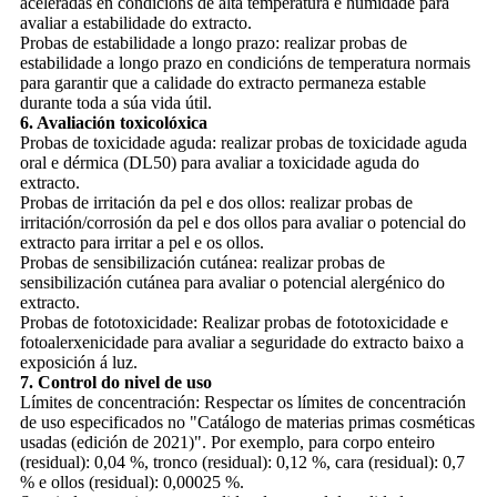
aceleradas en condicións de alta temperatura e humidade para
avaliar a estabilidade do extracto.
Probas de estabilidade a longo prazo: realizar probas de
estabilidade a longo prazo en condicións de temperatura normais
para garantir que a calidade do extracto permaneza estable
durante toda a súa vida útil.
6. Avaliación toxicolóxica
Probas de toxicidade aguda: realizar probas de toxicidade aguda
oral e dérmica (DL50) para avaliar a toxicidade aguda do
extracto.
Probas de irritación da pel e dos ollos: realizar probas de
irritación/corrosión da pel e dos ollos para avaliar o potencial do
extracto para irritar a pel e os ollos.
Probas de sensibilización cutánea: realizar probas de
sensibilización cutánea para avaliar o potencial alergénico do
extracto.
Probas de fototoxicidade: Realizar probas de fototoxicidade e
fotoalerxenicidade para avaliar a seguridade do extracto baixo a
exposición á luz.
7. Control do nivel de uso
Límites de concentración: Respectar os límites de concentración
de uso especificados no "Catálogo de materias primas cosméticas
usadas (edición de 2021)". Por exemplo, para corpo enteiro
(residual): 0,04 %, tronco (residual): 0,12 %, cara (residual): 0,7
% e ollos (residual): 0,00025 %.