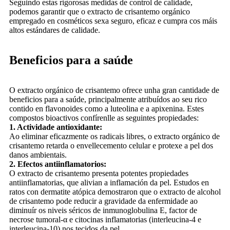
Seguindo estas rigorosas medidas de control de calidade,
podemos garantir que o extracto de crisantemo orgánico
empregado en cosméticos sexa seguro, eficaz e cumpra cos máis
altos estándares de calidade.
Beneficios para a saúde
O extracto orgánico de crisantemo ofrece unha gran cantidade de
beneficios para a saúde, principalmente atribuídos ao seu rico
contido en flavonoides como a luteolina e a apixenina. Estes
compostos bioactivos confírenlle as seguintes propiedades:
1. Actividade antioxidante:
Ao eliminar eficazmente os radicais libres, o extracto orgánico de
crisantemo retarda o envellecemento celular e protexe a pel dos
danos ambientais.
2. Efectos antiinflamatorios:
O extracto de crisantemo presenta potentes propiedades
antiinflamatorias, que alivian a inflamación da pel. Estudos en
ratos con dermatite atópica demostraron que o extracto de alcohol
de crisantemo pode reducir a gravidade da enfermidade ao
diminuír os niveis séricos de inmunoglobulina E, factor de
necrose tumoral-α e citocinas inflamatorias (interleucina-4 e
interleucina-10) nos tecidos da pel.