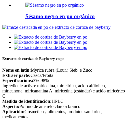
Sésamo negro en po orgánico
Extracto de cortiza de Bayberry en po
Nome en latín:
Myrica rubra (Lour.) Sieb. e Zucc
Extraer parte:
Casca/Froita
Especificacións:
3%-98%
Ingrediente activo: miricetina, miricitrina, ácido alfitólico,
miricanona, miricananina A, miricetina (estándar) e ácido miricérico
C
Medida de identificación:
HPLC
Aspecto:
Po fino de amarelo claro a branco
Aplicación:
Cosméticos, alimentos, produtos sanitarios,
medicamentos