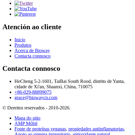
Atención ao cliente
Inicio
Produtos
Acerca de Bioway
Contacta connosco
Contacta connosco
HeCheng 5-2-1601, TaiBai South Rood, distrito de Yanta,
cidade de Xi'an, Shaanxi, China, 710075
+86-029-88899075
grace@biowaycn.com
© Dereitos reservados - 2010-2026.
Mapa do sitio
AMP Móbil
Fonte de proteínas veganas
,
propiedades antiinflamatorias
,
Apoio ao sistema inmunitario
,
antioxidante natural
,