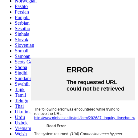
Norwegian
Pashto
Persian
Punjabi
Serbian
Sesotho
Sinhala
Slovak
Slovenian
Somali
Samoan
Scots Gaelic
Shona
Sindhi
Sundanese
Swahili
Tajik
Tamil
Telugu
Thai
Ukrainian
Urdu
Uzbek
Vietnamese
Welsh