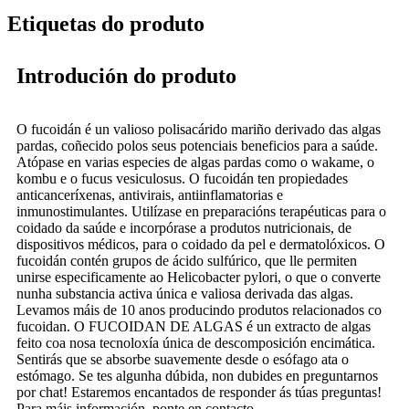
Etiquetas do produto
Introdución do produto
O fucoidán é un valioso polisacárido mariño derivado das algas
pardas, coñecido polos seus potenciais beneficios para a saúde.
Atópase en varias especies de algas pardas como o wakame, o
kombu e o fucus vesiculosus. O fucoidán ten propiedades
anticanceríxenas, antivirais, antiinflamatorias e
inmunostimulantes. Utilízase en preparacións terapéuticas para o
coidado da saúde e incorpórase a produtos nutricionais, de
dispositivos médicos, para o coidado da pel e dermatolóxicos. O
fucoidán contén grupos de ácido sulfúrico, que lle permiten
unirse especificamente ao Helicobacter pylori, o que o converte
nunha substancia activa única e valiosa derivada das algas.
Levamos máis de 10 anos producindo produtos relacionados co
fucoidan. O FUCOIDAN DE ALGAS é un extracto de algas
feito coa nosa tecnoloxía única de descomposición encimática.
Sentirás que se absorbe suavemente desde o esófago ata o
estómago. Se tes algunha dúbida, non dubides en preguntarnos
por chat! Estaremos encantados de responder ás túas preguntas!
Para máis información, ponte en contacto