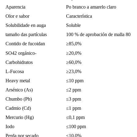
Aparencia
Po branco a amarelo claro
Olor e sabor
Característica
Solubilidade en auga
Soluble
tamaño das partículas
100 % de aprobación de malla 80
Contido de fucoidan
≥85,0%
SO42 orgánico-
≥20,0%
Carbohidratos
≥60,0%
L-Fucosa
≥23,0%
Heavy metal
≤10 ppm
Arsénico (As)
≤2 ppm
Chumbo (Pb)
≤3 ppm
Cadmio (Cd)
≤1 ppm
Mercurio (Hg)
≤0,1 ppm
Iodo
≤100 ppm
Perda por secado
≤10,0%