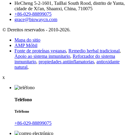
HeCheng 5-2-1601, TaiBai South Rood, distrito de Yanta,
cidade de Xi'an, Shaanxi, China, 710075
+86-029-88899075
grace@biowaycn.com
© Dereitos reservados - 2010-2026.
Mapa do sitio
AMP Móbil
Fonte de proteínas veganas
,
Remedio herbal tradicional
,
Apoio ao sistema inmunitario
,
Reforzador do sistema
inmunitario
,
propiedades antiinflamatorias
,
antioxidante
natural
,
x
Teléfono
Teléfono
+86-029-88899075