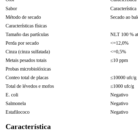
Sabor
Característica
Método de secado
Secado ao bal
Características físicas
Tamaño das partículas
NLT 100 % at
Perda por secado
<=12,0%
Cinza (cinza sulfatada)
<=0,5%
Metais pesados ​​totais
≤10 ppm
Probas microbiolóxicas
Conteo total de placas
≤10000 ufc/g
Total de lévedos e mofos
≤1000 ufc/g
E. coli
Negativo
Salmonela
Negativo
Estafilococo
Negativo
Característica