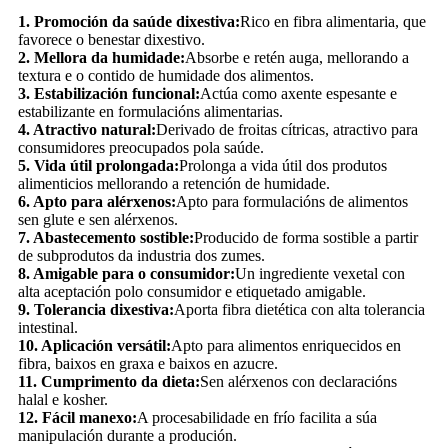
1. Promoción da saúde dixestiva:
Rico en fibra alimentaria, que
favorece o benestar dixestivo.
2. Mellora da humidade:
Absorbe e retén auga, mellorando a
textura e o contido de humidade dos alimentos.
3. Estabilización funcional:
Actúa como axente espesante e
estabilizante en formulacións alimentarias.
4. Atractivo natural:
Derivado de froitas cítricas, atractivo para
consumidores preocupados pola saúde.
5. Vida útil prolongada:
Prolonga a vida útil dos produtos
alimenticios mellorando a retención de humidade.
6. Apto para alérxenos:
Apto para formulacións de alimentos
sen glute e sen alérxenos.
7. Abastecemento sostible:
Producido de forma sostible a partir
de subprodutos da industria dos zumes.
8. Amigable para o consumidor:
Un ingrediente vexetal con
alta aceptación polo consumidor e etiquetado amigable.
9. Tolerancia dixestiva:
Aporta fibra dietética con alta tolerancia
intestinal.
10. Aplicación versátil:
Apto para alimentos enriquecidos en
fibra, baixos en graxa e baixos en azucre.
11. Cumprimento da dieta:
Sen alérxenos con declaracións
halal e kosher.
12. Fácil manexo:
A procesabilidade en frío facilita a súa
manipulación durante a produción.