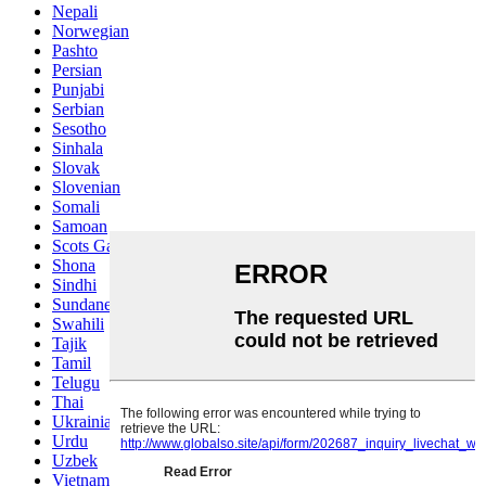
Nepali
Norwegian
Pashto
Persian
Punjabi
Serbian
Sesotho
Sinhala
Slovak
Slovenian
Somali
Samoan
Scots Gaelic
Shona
Sindhi
Sundanese
Swahili
Tajik
Tamil
Telugu
Thai
Ukrainian
Urdu
Uzbek
Vietnamese