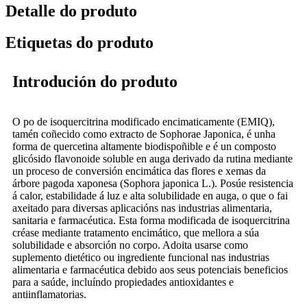
Detalle do produto
Etiquetas do produto
Introdución do produto
O po de isoquercitrina modificado encimaticamente (EMIQ),
tamén coñecido como extracto de Sophorae Japonica, é unha
forma de quercetina altamente biodispoñible e é un composto
glicósido flavonoide soluble en auga derivado da rutina mediante
un proceso de conversión encimática das flores e xemas da
árbore pagoda xaponesa (Sophora japonica L.). Posúe resistencia
á calor, estabilidade á luz e alta solubilidade en auga, o que o fai
axeitado para diversas aplicacións nas industrias alimentaria,
sanitaria e farmacéutica. Esta forma modificada de isoquercitrina
créase mediante tratamento encimático, que mellora a súa
solubilidade e absorción no corpo. Adoita usarse como
suplemento dietético ou ingrediente funcional nas industrias
alimentaria e farmacéutica debido aos seus potenciais beneficios
para a saúde, incluíndo propiedades antioxidantes e
antiinflamatorias.