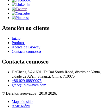
Atención ao cliente
Inicio
Produtos
Acerca de Bioway
Contacta connosco
Contacta connosco
HeCheng 5-2-1601, TaiBai South Rood, distrito de Yanta,
cidade de Xi'an, Shaanxi, China, 710075
+86-029-88899075
grace@biowaycn.com
© Dereitos reservados - 2010-2026.
Mapa do sitio
AMP Móbil