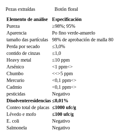
Pezas extraídas
Botón floral
Elemento de análise
Especificación
Pureza
≥98%; 95%
Aparencia
Po fino verde-amarelo
tamaño das partículas
98% de aprobación de malla 80
Perda por secado
≤3,0%
contido de cinzas
≤1,0
Heavy metal
≤10 ppm
Arsénico
<1 ppm<>
Chumbo
<<>5 ppm
Mercurio
<0,1 ppm<>
Cadmio
<0,1 ppm<>
pesticidas
Negativo
Disolvente
residencias
≤0,01%
Conteo total de placas
≤1000 ufc/g
Lévedo e mofo
≤100 ufc/g
E. coli
Negativo
Salmonela
Negativo