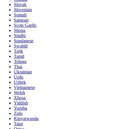
Slovak
Slovenian
Somali
Samoan
Scots Gaelic
Shona
Sindhi
Sundanese
Swahili
Tajik
Tamil
Telugu
Thai
Ukrainian
Urdu
Uzbek
Vietnamese
Welsh
Xhosa
Yiddish
Yoruba
Zulu
Kinyarwanda
Tatar
Oriya