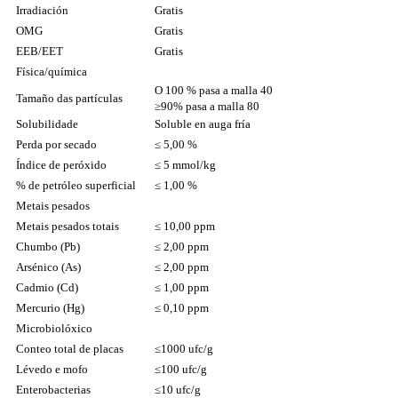
Irradiación
Gratis
OMG
Gratis
EEB/EET
Gratis
Física/química
O 100 % pasa a malla 40
Tamaño das partículas
≥90% pasa a malla 80
Solubilidade
Soluble en auga fría
Perda por secado
≤ 5,00 %
Índice de peróxido
≤ 5 mmol/kg
% de petróleo superficial
≤ 1,00 %
Metais pesados
Metais pesados ​​totais
≤ 10,00 ppm
Chumbo (Pb)
≤ 2,00 ppm
Arsénico (As)
≤ 2,00 ppm
Cadmio (Cd)
≤ 1,00 ppm
Mercurio (Hg)
≤ 0,10 ppm
Microbiolóxico
Conteo total de placas
≤1000 ufc/g
Lévedo e mofo
≤100 ufc/g
Enterobacterias
≤10 ufc/g