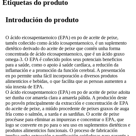
Etiquetas do produto
Introdución do produto
O ácido eicosapentaenoico (EPA) en po de aceite de peixe,
tamén coñecido como ácido icosapentaenoico, é un suplemento
dietético derivado do aceite de peixe que contén unha forma
concentrada de ácido eicosapentaenoico, que é un ácido graxo
omega-3. O EPA é coñecido polos seus potenciais beneficios
para a saúde, como o apoio á saúde cardíaca, a redución da
inflamación e a promoción da función cerebral. A presentación
en po permite unha fácil incorporación a diversos produtos
alimenticios e bebidas, o que facilita que as persoas aumenten a
súa inxesta de EPA.
O ácido eicosapentaenoico (EPA) en po de aceite de peixe adoita
ser dunha cor amarela clara a amarela pálida. A produción deste
po provén principalmente da extracción e concentración de EPA
do aceite de peixe, a miúdo procedente de peixes graxos de auga
fría como o salmón, a xarda e as sardiñas. O aceite de peixe
procésase para eliminar as impurezas e concentrar o EPA, que
logo se converte en po para o seu uso en suplementos dietéticos e
produtos alimenticios funcionais. O proceso de fabricación
implica unha extracción e purificación coidadosas para garantir a