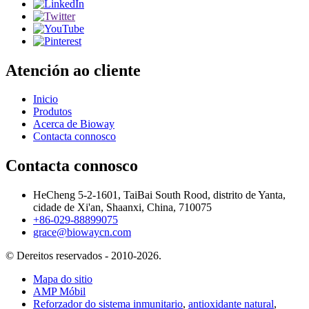
Atención ao cliente
Inicio
Produtos
Acerca de Bioway
Contacta connosco
Contacta connosco
HeCheng 5-2-1601, TaiBai South Rood, distrito de Yanta,
cidade de Xi'an, Shaanxi, China, 710075
+86-029-88899075
grace@biowaycn.com
© Dereitos reservados - 2010-2026.
Mapa do sitio
AMP Móbil
Reforzador do sistema inmunitario
,
antioxidante natural
,