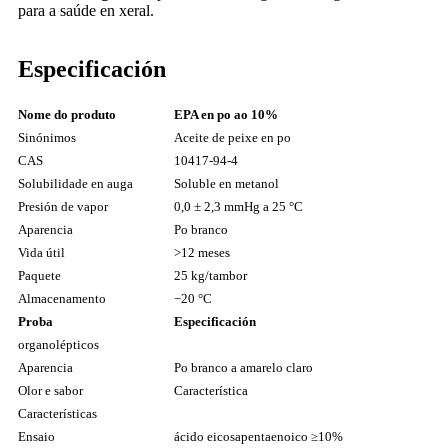
para a saúde en xeral.
Especificación
Nome do produto
EPA en po ao 10%
Sinónimos
Aceite de peixe en po
CAS
10417-94-4
Solubilidade en auga
Soluble en metanol
Presión de vapor
0,0 ± 2,3 mmHg a 25 °C
Aparencia
Po branco
Vida útil
>12 meses
Paquete
25 kg/tambor
Almacenamento
−20 °C
Proba
Especificación
organolépticos
Aparencia
Po branco a amarelo claro
Olor e sabor
Característica
Características
Ensaio
ácido eicosapentaenoico ≥10%