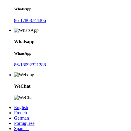
WhatsApp
86-17868744306
Whatsapp
WhatsApp
86-18092321288
WeChat
English
French
German
Portuguese
Spanish