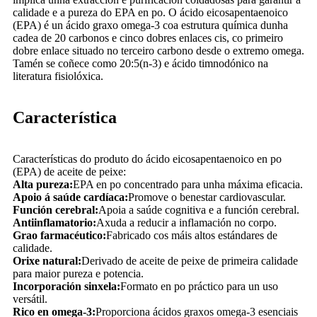
calidade e a pureza do EPA en po. O ácido eicosapentaenoico
(EPA) é un ácido graxo omega-3 coa estrutura química dunha
cadea de 20 carbonos e cinco dobres enlaces cis, co primeiro
dobre enlace situado no terceiro carbono desde o extremo omega.
Tamén se coñece como 20:5(n-3) e ácido timnodónico na
literatura fisiolóxica.
Característica
Características do produto do ácido eicosapentaenoico en po
(EPA) de aceite de peixe:
Alta pureza:
EPA en po concentrado para unha máxima eficacia.
Apoio á saúde cardíaca:
Promove o benestar cardiovascular.
Función cerebral:
Apoia a saúde cognitiva e a función cerebral.
Antiinflamatorio:
Axuda a reducir a inflamación no corpo.
Grao farmacéutico:
Fabricado cos máis altos estándares de
calidade.
Orixe natural:
Derivado de aceite de peixe de primeira calidade
para maior pureza e potencia.
Incorporación sinxela:
Formato en po práctico para un uso
versátil.
Rico en omega-3:
Proporciona ácidos graxos omega-3 esenciais