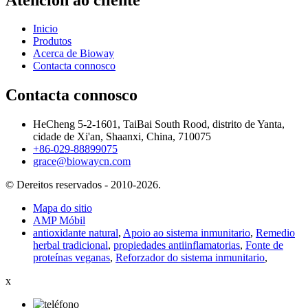
Inicio
Produtos
Acerca de Bioway
Contacta connosco
Contacta connosco
HeCheng 5-2-1601, TaiBai South Rood, distrito de Yanta,
cidade de Xi'an, Shaanxi, China, 710075
+86-029-88899075
grace@biowaycn.com
© Dereitos reservados - 2010-2026.
Mapa do sitio
AMP Móbil
antioxidante natural
,
Apoio ao sistema inmunitario
,
Remedio
herbal tradicional
,
propiedades antiinflamatorias
,
Fonte de
proteínas veganas
,
Reforzador do sistema inmunitario
,
x