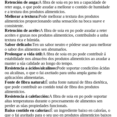
Retención de auga:
A fibra de soia en po ten a capacidade de
reter auga, o que pode axudar a mellorar o contido de humidade
e a textura dos produtos alimenticios.
Mellorar a textura:
Pode mellorar a textura dos produtos
alimenticios proporcionando unha sensación na boca suave e
consistente.
Retención de aceite:
A fibra de soia en po pode axudar a reter
aceites e graxas nos produtos alimenticios, contribuíndo a unha
textura rica e húmida.
Sabor delicado:
Ten un sabor neutro e pódese usar para mellorar
o sabor dos alimentos sen abrumarlos.
Prolongar a vida útil:
A fibra de soia en po pode contribuír á
estabilidade nos almacéns dos produtos alimenticios ao axudar a
manter a súa calidade ao longo do tempo.
Resistencia a ácidos/alcalinos:
Pode soportar condicións ácidas
ou alcalinas, o que o fai axeitado para unha ampla gama de
aplicacións alimentarias.
Fonte de fibra natural:
É unha fonte natural de fibra dietética,
que pode contribuír ao contido total de fibra dos produtos
alimenticios.
Resistencia á calefacción:
A fibra de soia en po pode soportar
altas temperaturas durante o procesamento de alimentos sen
perder as súas propiedades funcionais.
Baixo contido en calorías:
É un ingrediente baixo en calorías, o
que o fai axeitado para o seu uso en produtos alimenticios baixos