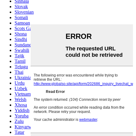
Sinhala
Slovak
Slovenian
Somali
Samoan
Scots Gaelic
Shona
Sindhi
Sundanese
Swahili
Tajik
Tamil
Telugu
Thai
Ukrainian
Urdu
Uzbek
Vietnamese
Welsh
Xhosa
Yiddish
Yoruba
Zulu
Kinyarwanda
Tatar