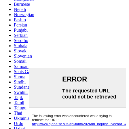
Burmese
Nepali
Norwegian
Pashto
Persian
Punjabi
Serbian
Sesotho
Sinhala
Slovak
Slovenian
Somali
Samoan
Scots Gaelic
Shona
Sindhi
Sundanese
Swahili
Tajik
Tamil
Telugu
Thai
Ukrainian
Urdu
Uzbek