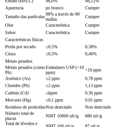
Ensaio (HPLC)
98,0%
98,12%
Aparencia
po branco
Cumpre
98% a través de 80
Tamaño das partículas
Cumpre
mallas
Olor
Característica
Cumpre
Sabor
Característica
Cumpre
Características físicas
Perda por secado
≤0,5%
0,38%
Cinza
≤0,5%
0,46%
Metais pesados
Metais pesados ​​(como
Estándares USP (<10
<10 ppm
Pb)
ppm)
Arsénico (As)
≤2 ppm
0,78 ppm
Chumbo (Pb)
≤2 ppm
1,13 ppm
Cadmio (Cd)
≤lppm
0,36 ppm
Mercario (Hg)
≤0,1 ppm
0,01 ppm
Residuos de pesticidas
Non detectado
Non detectado
Número total de
NMT 10000 ufc/g
680 ufc/g
placas
Total de lévedos e
NMT 100 ufc/g
87 ufc/g