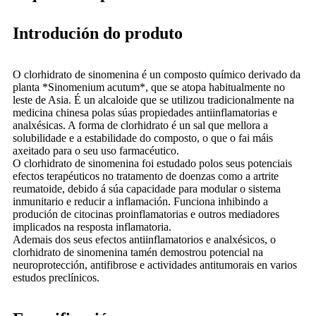
Introdución do produto
O clorhidrato de sinomenina é un composto químico derivado da
planta *Sinomenium acutum*, que se atopa habitualmente no
leste de Asia. É un alcaloide que se utilizou tradicionalmente na
medicina chinesa polas súas propiedades antiinflamatorias e
analxésicas. A forma de clorhidrato é un sal que mellora a
solubilidade e a estabilidade do composto, o que o fai máis
axeitado para o seu uso farmacéutico.
O clorhidrato de sinomenina foi estudado polos seus potenciais
efectos terapéuticos no tratamento de doenzas como a artrite
reumatoide, debido á súa capacidade para modular o sistema
inmunitario e reducir a inflamación. Funciona inhibindo a
produción de citocinas proinflamatorias e outros mediadores
implicados na resposta inflamatoria.
Ademais dos seus efectos antiinflamatorios e analxésicos, o
clorhidrato de sinomenina tamén demostrou potencial na
neuroprotección, antifibrose e actividades antitumorais en varios
estudos preclínicos.