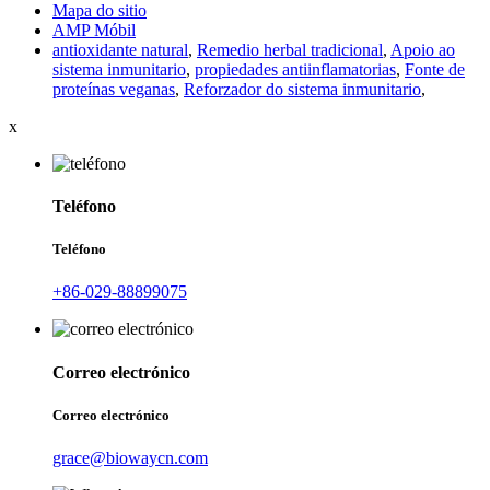
Mapa do sitio
AMP Móbil
antioxidante natural
,
Remedio herbal tradicional
,
Apoio ao
sistema inmunitario
,
propiedades antiinflamatorias
,
Fonte de
proteínas veganas
,
Reforzador do sistema inmunitario
,
x
Teléfono
Teléfono
+86-029-88899075
Correo electrónico
Correo electrónico
grace@biowaycn.com