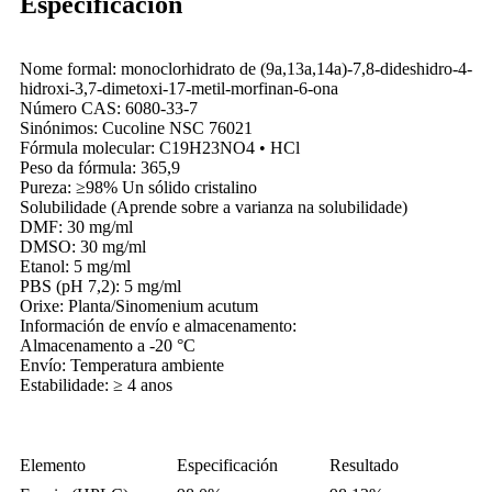
Especificación
Nome formal: monoclorhidrato de (9a,13a,14a)-7,8-dideshidro-4-
hidroxi-3,7-dimetoxi-17-metil-morfinan-6-ona
Número CAS: 6080-33-7
Sinónimos: Cucoline NSC 76021
Fórmula molecular: C19H23NO4 • HCl
Peso da fórmula: 365,9
Pureza: ≥98% Un sólido cristalino
Solubilidade (Aprende sobre a varianza na solubilidade)
DMF: 30 mg/ml
DMSO: 30 mg/ml
Etanol: 5 mg/ml
PBS (pH 7,2): 5 mg/ml
Orixe: Planta/Sinomenium acutum
Información de envío e almacenamento:
Almacenamento a -20 °C
Envío: Temperatura ambiente
Estabilidade: ≥ 4 anos
Elemento
Especificación
Resultado