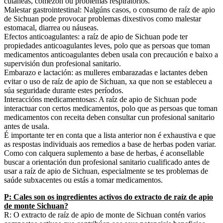
cutáneas, comezón ou problemas respiratorios.
Malestar gastrointestinal: Nalgúns casos, o consumo de raíz de apio
de Sichuan pode provocar problemas dixestivos como malestar
estomacal, diarrea ou náuseas.
Efectos anticoagulantes: a raíz de apio de Sichuan pode ter
propiedades anticoagulantes leves, polo que as persoas que toman
medicamentos anticoagulantes deben usala con precaución e baixo a
supervisión dun profesional sanitario.
Embarazo e lactación: as mulleres embarazadas e lactantes deben
evitar o uso de raíz de apio de Sichuan, xa que non se estableceu a
súa seguridade durante estes períodos.
Interaccións medicamentosas: A raíz de apio de Sichuan pode
interactuar con certos medicamentos, polo que as persoas que toman
medicamentos con receita deben consultar cun profesional sanitario
antes de usala.
É importante ter en conta que a lista anterior non é exhaustiva e que
as respostas individuais aos remedios a base de herbas poden variar.
Como con calquera suplemento a base de herbas, é aconsellable
buscar a orientación dun profesional sanitario cualificado antes de
usar a raíz de apio de Sichuan, especialmente se tes problemas de
saúde subxacentes ou estás a tomar medicamentos.
P: Cales son os ingredientes activos do extracto de raíz de apio
de monte Sichuan?
R: O extracto de raíz de apio de monte de Sichuan contén varios