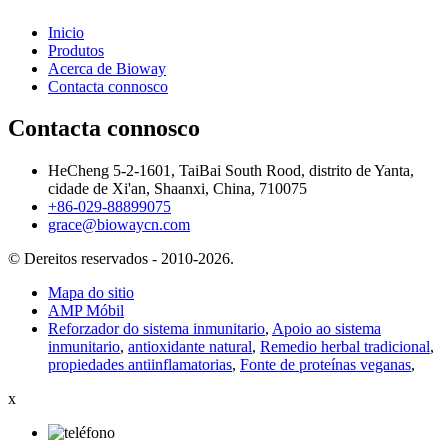
Inicio
Produtos
Acerca de Bioway
Contacta connosco
Contacta connosco
HeCheng 5-2-1601, TaiBai South Rood, distrito de Yanta,
cidade de Xi'an, Shaanxi, China, 710075
+86-029-88899075
grace@biowaycn.com
© Dereitos reservados - 2010-2026.
Mapa do sitio
AMP Móbil
Reforzador do sistema inmunitario
,
Apoio ao sistema
inmunitario
,
antioxidante natural
,
Remedio herbal tradicional
,
propiedades antiinflamatorias
,
Fonte de proteínas veganas
,
x