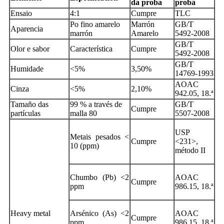
da proba
proba
Ensaio
4:1
Cumpre
TLC
Po fino amarelo
Marrón
GB/T
Aparencia
marrón
Amarelo
5492-2008
GB/T
Olor e sabor
Característica
Cumpre
5492-2008
GB/T
Humidade
<5%
3,50%
14769-1993
AOAC
Cinza
<5%
2,10%
942.05, 18.ª
Tamaño das
99 % a través de
GB/T
Cumpre
partículas
malla 80
5507-2008
USP
Metais pesados ​​<
Cumpre
<231>,
10 (ppm)
método II
Chumbo (Pb) <2
AOAC
Cumpre
ppm
986.15, 18.ª
Heavy metal
Arsénico (As) <2
AOAC
Cumpre
ppm
986.15, 18.ª