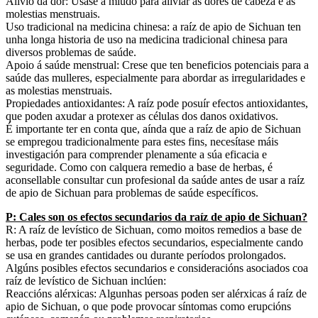
Alivio da dor: Úsase a miúdo para aliviar as dores de cabeza e as
molestias menstruais.
Uso tradicional na medicina chinesa: a raíz de apio de Sichuan ten
unha longa historia de uso na medicina tradicional chinesa para
diversos problemas de saúde.
Apoio á saúde menstrual: Crese que ten beneficios potenciais para a
saúde das mulleres, especialmente para abordar as irregularidades e
as molestias menstruais.
Propiedades antioxidantes: A raíz pode posuír efectos antioxidantes,
que poden axudar a protexer as células dos danos oxidativos.
É importante ter en conta que, aínda que a raíz de apio de Sichuan
se empregou tradicionalmente para estes fins, necesítase máis
investigación para comprender plenamente a súa eficacia e
seguridade. Como con calquera remedio a base de herbas, é
aconsellable consultar cun profesional da saúde antes de usar a raíz
de apio de Sichuan para problemas de saúde específicos.
P: Cales son os efectos secundarios da raíz de apio de Sichuan?
R: A raíz de levístico de Sichuan, como moitos remedios a base de
herbas, pode ter posibles efectos secundarios, especialmente cando
se usa en grandes cantidades ou durante períodos prolongados.
Algúns posibles efectos secundarios e consideracións asociados coa
raíz de levístico de Sichuan inclúen:
Reaccións alérxicas: Algunhas persoas poden ser alérxicas á raíz de
apio de Sichuan, o que pode provocar síntomas como erupcións