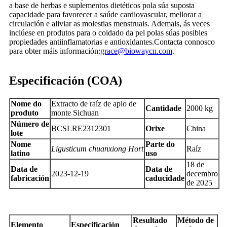
a base de herbas e suplementos dietéticos pola súa suposta
capacidade para favorecer a saúde cardiovascular, mellorar a
circulación e aliviar as molestias menstruais. Ademais, ás veces
inclúese en produtos para o coidado da pel polas súas posibles
propiedades antiinflamatorias e antioxidantes.
Contacta connosco
para obter máis información:
grace@biowaycn.com
.
Especificación (COA)
Nome do
Extracto de raíz de apio de
Cantidade
2000 kg
produto
monte Sichuan
Número de
BCSLRE2312301
Orixe
China
lote
Nome
Parte do
Ligusticum
chuanxiong
Hort
Raíz
latino
uso
18 de
Data de
Data de
2023-12-19
decembro
fabricación
caducidade
de 2025
Resultado
Método de
Elemento
Especificación