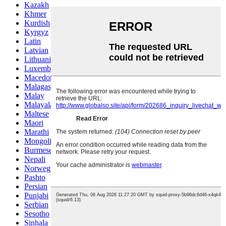
Kazakh
Khmer
Kurdish
Kyrgyz
Latin
Latvian
Lithuanian
Luxembou..
Macedonian
Malagasy
Malay
Malayalam
Maltese
Maori
Marathi
Mongolian
Burmese
Nepali
Norwegian
Pashto
Persian
Punjabi
Serbian
Sesotho
Sinhala