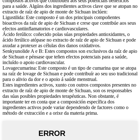
compostos activos que contribúen aos seus potenciais beneficios
para a saúde. Algúns dos ingredientes activos clave que se atopan no
extracto de raíz de apio de monte de Sichuan inclúen:
Ligustilida: Este composto é un dos principais compoñentes
bioactivos da raíz de apio de Sichuan e crese que contribúe aos seus
efectos antiinflamatorios e cardiovasculares.
Ácido ferúlico: coñecido polas súas propiedades antioxidantes, o
ácido ferúlico atópase no extracto de raíz de apio de Sichuan e pode
axudar a protexer as células dos danos oxidativos.
Senkyunolide A e B: Estes compostos son exclusivos da raíz de apio
de Sichuan e pénsase que teñen efectos potenciais para a saúde,
incluído o apoio cardiovascular.
Lovagecumarina: Este composto é un tipo de cumarina que se atopa
na raíz de lovage de Sichuan e pode contribuír ao seu uso tradicional
para o alivio da dor e o apoio á saúde menstrual.
Estes ingredientes activos, xunto con outros compostos presentes no
extracto de raíz de apio de monte de Sichuan, son os responsables
das súas posibles propiedades terapéuticas. Non obstante, é
importante ter en conta que a composición específica dos
ingredientes activos pode variar dependendo de factores como o
método de extracción e a orixe da materia prima.