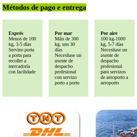
Métodos de pago e entrega
Exprés
Por mar
Por aire
Menos de 100
Máis de 300
100 kg-1000
kg, 3-5 días
kg, uns 30
kg, 5-7 días
Servizo porta
días
Necesítase un
a porta para
Necesítase un
axente de
recoller a
axente de
despacho
mercadoría
despacho
profesional
con facilidade
profesional
para servizos
con servizo
de aeroporto a
porto a porto
aeroporto