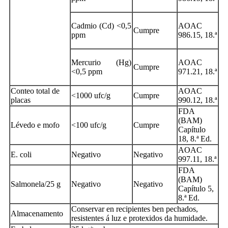
Cadmio (Cd) <0,5
AOAC
Cumpre
ppm
986.15, 18.ª
Mercurio (Hg)
AOAC
Cumpre
<0,5 ppm
971.21, 18.ª
Conteo total de
AOAC
<1000 ufc/g
Cumpre
placas
990.12, 18.ª
FDA
(BAM)
Lévedo e mofo
<100 ufc/g
Cumpre
Capítulo
18, 8.ª Ed.
AOAC
E. coli
Negativo
Negativo
997.11, 18.ª
FDA
(BAM)
Salmonela/25 g
Negativo
Negativo
Capítulo 5,
8.ª Ed.
Conservar en recipientes ben pechados,
Almacenamento
resistentes á luz e protexidos da humidade.