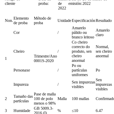
cliente
proba:
de
emisión:
2022
2022
Elemento
Método de
Non.
Unidade
Especificación
Resultado
de proba
proba
Amarelo
Amarelo
Cor
/
pálido ou
claro
branco leitoso
Co cheiro
correcto do
Normal,
Cheiro
/
produto, sen
sen cheiro
cheiro
anormal
Trimestre/Ano
1
anormal
0001S-2020
Po ou
Personaxe
/
partículas
Po
uniformes
Sen
Sen impurezas
Impureza
/
impurezas
visibles
visibles
Pase de malla
Tamaño das
2
100 de polo
Malla
100 mallas
Confirmad
partículas
menos o 98%
GB 5009.3-
3
Humidade
%
≤10
6.47
2016 (I)