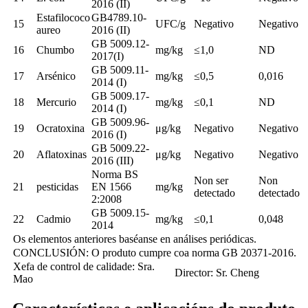
2016 (II)
Estafilococo
GB4789.10-
15
UFC/g
Negativo
Negativo
aureo
2016 (II)
GB 5009.12-
16
Chumbo
mg/kg
≤1,0
ND
2017(I)
GB 5009.11-
17
Arsénico
mg/kg
≤0,5
0,016
2014 (I)
GB 5009.17-
18
Mercurio
mg/kg
≤0,1
ND
2014 (I)
GB 5009.96-
19
Ocratoxina
μg/kg
Negativo
Negativo
2016 (I)
GB 5009.22-
20
Aflatoxinas
μg/kg
Negativo
Negativo
2016 (III)
Norma BS
Non ser
Non
21
pesticidas
EN 1566
mg/kg
detectado
detectado
2:2008
GB 5009.15-
22
Cadmio
mg/kg
≤0,1
0,048
2014
Os elementos anteriores baséanse en análises periódicas.
CONCLUSIÓN: O produto cumpre coa norma GB 20371-2016.
Xefa de control de calidade: Sra.
Director: Sr. Cheng
Mao