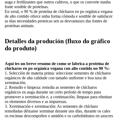
auga e fertilizantes que outros cultivos, o que os converte nunha
fonte sostible de proteínas.
En xeral, o 90 % de proteína de chícharos en po orgánica vegana
de alto contido ofrece unha forma cómoda e sostible de satisfacer
as túas necesidades proteicas sen as desvantaxes das fontes de
proteínas animais.
Detalles da produción (fluxo do gráfico
do produto)
Aquí tes un breve resumo de como se fabrica a proteína de
chícharos en po orgánica vegana con alto contido no 90 %:
1. Selección de materia prima: seleccione sementes de chícharos
orgánicos de alta calidade con tamaño uniforme e boa taxa de
xerminación.
2. Remollo e limpeza: remolla as sementes de chícharos
orgánicos en auga durante un certo período de tempo para
promover a xerminación e, a continuación, límpaas para eliminar
os elementos diversos e as impurezas.
3. Xerminación e xerminación: As sementes de chícharo
remolladas déixanse xerminar durante uns días, durante os cales
os encimas descompoñen o amidón e os carbohidratos en azucres