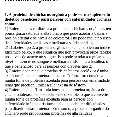
1. A proteína de chícharos orgánica pode ser un suplemento
dietético beneficioso para persoas con enfermidades crónicas,
como:
1) Enfermidades cardíacas: a proteína de chícharos orgánicos ten
pouca graxa saturada e alta fibra, o que pode axudar a baixar a
presión arterial e os niveis de colesterol. Isto pode reducir o risco
de enfermidades cardíacas e mellorar a saúde cardíaca.
2) Diabetes tipo 2: a proteína orgánica do chícharo ten un índice
glicémico baixo, o que significa que non provocará picos rápidos
nos niveis de azucre no sangue. Isto pode axudar a regular os
niveis de azucre no sangue e mellorar a resistencia á insulina, o
que é beneficioso para as persoas con diabetes tipo 2.
3) Enfermidade renal: a proteína de chícharos ecolóxica é unha
excelente fonte de proteínas baixa en fósforo. Isto convértea
nunha fonte de proteínas axeitada para persoas con enfermidade
renal que precisan limitar a súa inxesta de fósforo.
4) Enfermidade inflamatoria intestinal: a proteína orgánica do
chícharo tolérase ben e é facilmente dixerible, o que a converte
nunha fonte de proteínas axeitada para as persoas con
enfermidade inflamatoria intestinal que poden ter dificultades
para dixerir outras proteínas. En resumo, a proteína orgánica do
chícharo pode proporcionar proteínas de alta calidade,