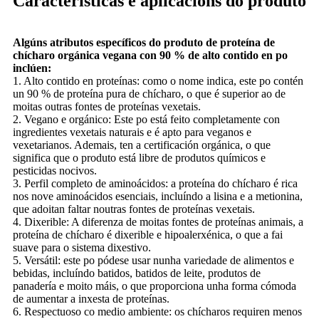
Características e aplicacións do produto
Algúns atributos específicos do produto de proteína de
chícharo orgánica vegana con 90 % de alto contido en po
inclúen:
1. Alto contido en proteínas: como o nome indica, este po contén
un 90 % de proteína pura de chícharo, o que é superior ao de
moitas outras fontes de proteínas vexetais.
2. Vegano e orgánico: Este po está feito completamente con
ingredientes vexetais naturais e é apto para veganos e
vexetarianos. Ademais, ten a certificación orgánica, o que
significa que o produto está libre de produtos químicos e
pesticidas nocivos.
3. Perfil completo de aminoácidos: a proteína do chícharo é rica
nos nove aminoácidos esenciais, incluíndo a lisina e a metionina,
que adoitan faltar noutras fontes de proteínas vexetais.
4. Dixerible: A diferenza de moitas fontes de proteínas animais, a
proteína de chícharo é dixerible e hipoalerxénica, o que a fai
suave para o sistema dixestivo.
5. Versátil: este po pódese usar nunha variedade de alimentos e
bebidas, incluíndo batidos, batidos de leite, produtos de
panadería e moito máis, o que proporciona unha forma cómoda
de aumentar a inxesta de proteínas.
6. Respectuoso co medio ambiente: os chícharos requiren menos