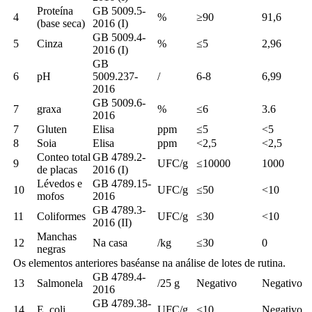
Proteína
GB 5009.5-
4
%
≥90
91,6
(base seca)
2016 (I)
GB 5009.4-
5
Cinza
%
≤5
2,96
2016 (I)
GB
6
pH
5009.237-
/
6-8
6,99
2016
GB 5009.6-
7
graxa
%
≤6
3.6
2016
7
Gluten
Elisa
ppm
≤5
<5
8
Soia
Elisa
ppm
<2,5
<2,5
Conteo total
GB 4789.2-
9
UFC/g
≤10000
1000
de placas
2016 (I)
Lévedos e
GB 4789.15-
10
UFC/g
≤50
<10
mofos
2016
GB 4789.3-
11
Coliformes
UFC/g
≤30
<10
2016 (II)
Manchas
12
Na casa
/kg
≤30
0
negras
Os elementos anteriores baséanse na análise de lotes de rutina.
GB 4789.4-
13
Salmonela
/25 g
Negativo
Negativo
2016
GB 4789.38-
14
E. coli
UFC/g
<10
Negativo