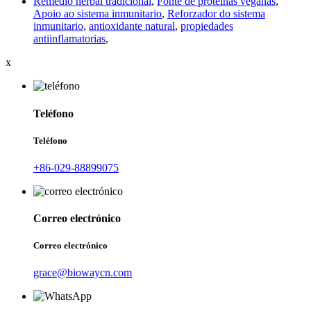
Remedio herbal tradicional
,
Fonte de proteínas veganas
,
Apoio ao sistema inmunitario
,
Reforzador do sistema
inmunitario
,
antioxidante natural
,
propiedades
antiinflamatorias
,
x
Teléfono
Teléfono
+86-029-88899075
Correo electrónico
Correo electrónico
grace@biowaycn.com