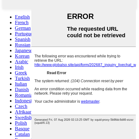
English
French
German
Portuguese
Spanish
Russian
Japanese
Korean
Arabic
Irish
Greek
Turkish
Italian
Danish
Romanian
Indonesian
Czech
Afrikaans
Swedish
Polish
Basque
Catalan