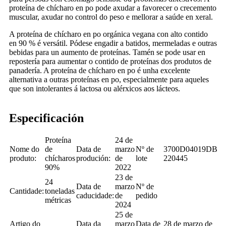
proteína de chícharo en po pode axudar a favorecer o crecemento
muscular, axudar no control do peso e mellorar a saúde en xeral.
A proteína de chícharo en po orgánica vegana con alto contido
en 90 % é versátil. Pódese engadir a batidos, mermeladas e outras
bebidas para un aumento de proteínas. Tamén se pode usar en
repostería para aumentar o contido de proteínas dos produtos de
panadería. A proteína de chícharo en po é unha excelente
alternativa a outras proteínas en po, especialmente para aqueles
que son intolerantes á lactosa ou alérxicos aos lácteos.
Especificación
Proteína
24 de
Nome do
de
Data de
marzo
Nº de
3700D04019DB
produto:
chícharos
produción:
de
lote
220445
90%
2022
23 de
24
Data de
marzo
Nº de
Cantidade:
toneladas
caducidade:
de
pedido
métricas
2024
25 de
Artigo do
Data da
marzo
Data de
28 de marzo de