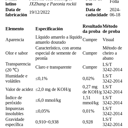
Folla
latino
JXZhang e Paeonia rockii
uso
Data de
Data de
2024-
19/12/2022
fabricación
caducidade
06-18
Resultado
Método
Elemento
Especificación
da proba
de proba
Líquido amarelo a líquido
Aparencia
Cumpre
Visual
amarelo dourado
Característico, con aroma
Método de
Olor e sabor
especial de semente de
Cumpre
cheiro a
peonía
abano
Transparencia
LS/T
Claro e transparente
Cumpre
3242-2014
(20 ℃)
Humidade e
LS/T
≤0,1%
0,02%
volátiles
3242-2014
0,27 mg
LS/T
Valor de acidez
≤2,0 mg de KOH/g
de KOH/g
3242-2014
Índice de
1,51
LS/T
≤6,0 mmol/kg
peróxido
mmol/kg
3242-2014
Impurezas
LS/T
≤0,05%
0,01%
insolubles
3242-2014
Gravidade
LS/T
0,910~0,938
0,928
específica
3242-2014