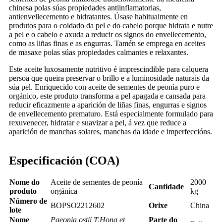
chinesa polas súas propiedades antiinflamatorias,
antienvellecemento e hidratantes. Úsase habitualmente en
produtos para o coidado da pel e do cabelo porque hidrata e nutre
a pel e o cabelo e axuda a reducir os signos do envellecemento,
como as liñas finas e as engurras. Tamén se emprega en aceites
de masaxe polas súas propiedades calmantes e relaxantes.
Este aceite luxosamente nutritivo é imprescindible para calquera
persoa que queira preservar o brillo e a luminosidade naturais da
súa pel. Enriquecido con aceite de sementes de peonía puro e
orgánico, este produto transforma a pel apagada e cansada para
reducir eficazmente a aparición de liñas finas, engurras e signos
de envellecemento prematuro. Está especialmente formulado para
rexuvenecer, hidratar e suavizar a pel, á vez que reduce a
aparición de manchas solares, manchas da idade e imperfeccións.
Especificación (COA)
Nome do
Aceite de sementes de peonía
2000
Cantidade
produto
orgánica
kg
Número de
BOPSO2212602
Orixe
China
lote
Nome
Paeonia ostii T.Hong et
Parte do