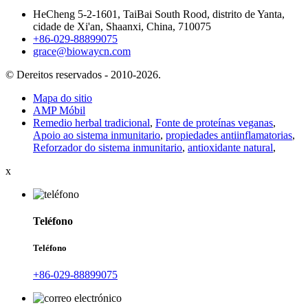
HeCheng 5-2-1601, TaiBai South Rood, distrito de Yanta,
cidade de Xi'an, Shaanxi, China, 710075
+86-029-88899075
grace@biowaycn.com
© Dereitos reservados - 2010-2026.
Mapa do sitio
AMP Móbil
Remedio herbal tradicional
,
Fonte de proteínas veganas
,
Apoio ao sistema inmunitario
,
propiedades antiinflamatorias
,
Reforzador do sistema inmunitario
,
antioxidante natural
,
x
Teléfono
Teléfono
+86-029-88899075