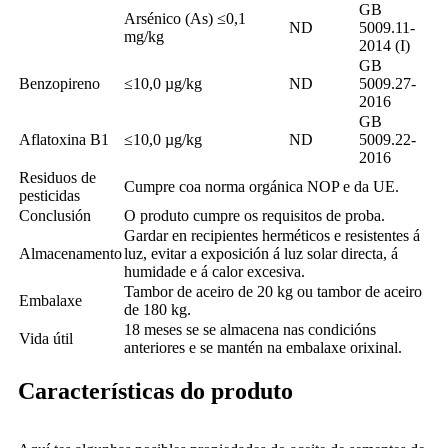
GB
Arsénico (As) ≤0,1
ND
5009.11-
mg/kg
2014 (I)
GB
Benzopireno
≤10,0 µg/kg
ND
5009.27-
2016
GB
Aflatoxina B1
≤10,0 µg/kg
ND
5009.22-
2016
Residuos de
Cumpre coa norma orgánica NOP e da UE.
pesticidas
Conclusión
O produto cumpre os requisitos de proba.
Gardar en recipientes herméticos e resistentes á
Almacenamento
luz, evitar a exposición á luz solar directa, á
humidade e á calor excesiva.
Tambor de aceiro de 20 kg ou tambor de aceiro
Embalaxe
de 180 kg.
18 meses se se almacena nas condicións
Vida útil
anteriores e se mantén na embalaxe orixinal.
Características do produto