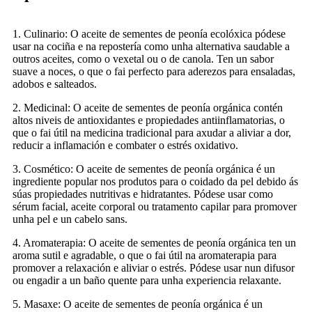
1. Culinario: O aceite de sementes de peonía ecolóxica pódese
usar na cociña e na repostería como unha alternativa saudable a
outros aceites, como o vexetal ou o de canola. Ten un sabor
suave a noces, o que o fai perfecto para aderezos para ensaladas,
adobos e salteados.
2. Medicinal: O aceite de sementes de peonía orgánica contén
altos niveis de antioxidantes e propiedades antiinflamatorias, o
que o fai útil na medicina tradicional para axudar a aliviar a dor,
reducir a inflamación e combater o estrés oxidativo.
3. Cosmético: O aceite de sementes de peonía orgánica é un
ingrediente popular nos produtos para o coidado da pel debido ás
súas propiedades nutritivas e hidratantes. Pódese usar como
sérum facial, aceite corporal ou tratamento capilar para promover
unha pel e un cabelo sans.
4. Aromaterapia: O aceite de sementes de peonía orgánica ten un
aroma sutil e agradable, o que o fai útil na aromaterapia para
promover a relaxación e aliviar o estrés. Pódese usar nun difusor
ou engadir a un baño quente para unha experiencia relaxante.
5. Masaxe: O aceite de sementes de peonía orgánica é un