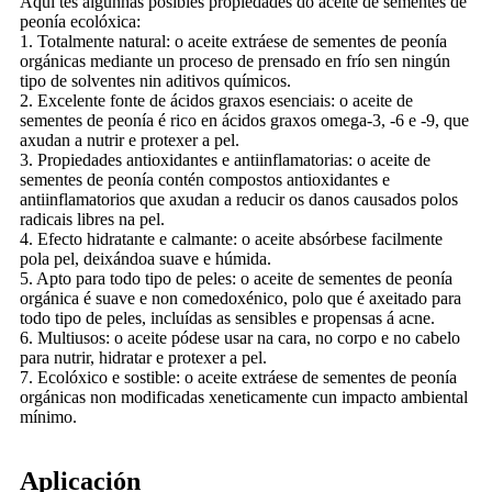
Aquí tes algunhas posibles propiedades do aceite de sementes de
peonía ecolóxica:
1. Totalmente natural: o aceite extráese de sementes de peonía
orgánicas mediante un proceso de prensado en frío sen ningún
tipo de solventes nin aditivos químicos.
2. Excelente fonte de ácidos graxos esenciais: o aceite de
sementes de peonía é rico en ácidos graxos omega-3, -6 e -9, que
axudan a nutrir e protexer a pel.
3. Propiedades antioxidantes e antiinflamatorias: o aceite de
sementes de peonía contén compostos antioxidantes e
antiinflamatorios que axudan a reducir os danos causados ​​polos
radicais libres na pel.
4. Efecto hidratante e calmante: o aceite absórbese facilmente
pola pel, deixándoa suave e húmida.
5. Apto para todo tipo de peles: o aceite de sementes de peonía
orgánica é suave e non comedoxénico, polo que é axeitado para
todo tipo de peles, incluídas as sensibles e propensas á acne.
6. Multiusos: o aceite pódese usar na cara, no corpo e no cabelo
para nutrir, hidratar e protexer a pel.
7. Ecolóxico e sostible: o aceite extráese de sementes de peonía
orgánicas non modificadas xeneticamente cun impacto ambiental
mínimo.
Aplicación