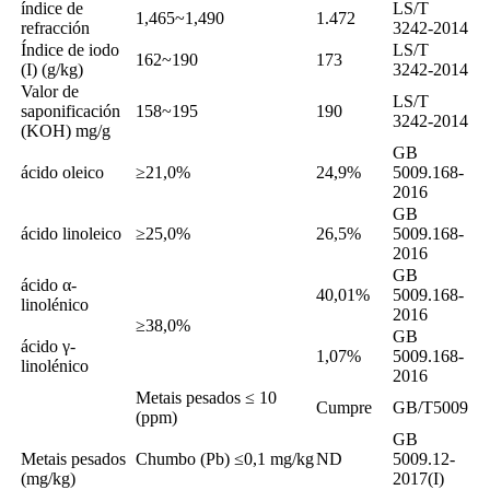
índice de
LS/T
1,465~1,490
1.472
refracción
3242-2014
Índice de iodo
LS/T
162~190
173
(I) (g/kg)
3242-2014
Valor de
LS/T
saponificación
158~195
190
3242-2014
(KOH) mg/g
GB
ácido oleico
≥21,0%
24,9%
5009.168-
2016
GB
ácido linoleico
≥25,0%
26,5%
5009.168-
2016
GB
ácido α-
40,01%
5009.168-
linolénico
2016
≥38,0%
GB
ácido γ-
1,07%
5009.168-
linolénico
2016
Metais pesados ​​≤ 10
Cumpre
GB/T5009
(ppm)
GB
Metais pesados ​​
Chumbo (Pb) ≤0,1 mg/kg
ND
5009.12-
(mg/kg)
2017(I)