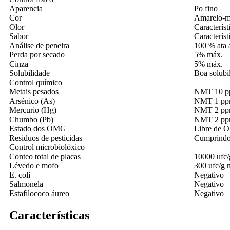
Aparencia
Po fino
Cor
Amarelo-m
Olor
Característ
Sabor
Característ
Análise de peneira
100 % ata 
Perda por secado
5% máx.
Cinza
5% máx.
Solubilidade
Boa solubi
Control químico
Metais pesados
NMT 10 
Arsénico (As)
NMT 1 p
Mercurio (Hg)
NMT 2 p
Chumbo (Pb)
NMT 2 p
Estado dos OMG
Libre de
Residuos de pesticidas
Cumprindo
Control microbiolóxico
Conteo total de placas
10000 ufc/
Lévedo e mofo
300 ufc/g 
E. coli
Negativo
Salmonela
Negativo
Estafilococo áureo
Negativo
Características