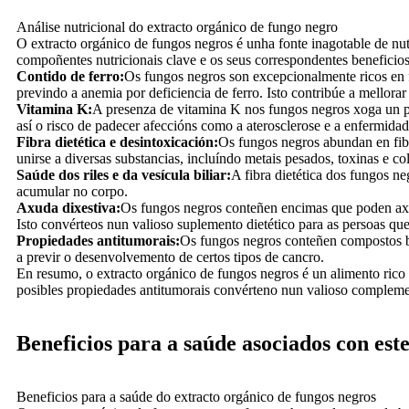
Análise nutricional do extracto orgánico de fungo negro
O extracto orgánico de fungos negros é unha fonte inagotable de nut
compoñentes nutricionais clave e os seus correspondentes beneficios
Contido de ferro:
Os fungos negros son excepcionalmente ricos en 
previndo a anemia por deficiencia de ferro. Isto contribúe a mellorar
Vitamina K:
A presenza de vitamina K nos fungos negros xoga un pa
así o risco de padecer afeccións como a aterosclerose e a enfermidad
Fibra dietética e desintoxicación:
Os fungos negros abundan en fibra
unirse a diversas substancias, incluíndo metais pesados, toxinas e co
Saúde dos riles e da vesícula biliar:
A fibra dietética dos fungos n
acumular no corpo.
Axuda dixestiva:
Os fungos negros conteñen encimas que poden axuda
Isto convérteos nun valioso suplemento dietético para as persoas que t
Propiedades antitumorais:
Os fungos negros conteñen compostos bi
a previr o desenvolvemento de certos tipos de cancro.
En resumo, o extracto orgánico de fungos negros é un alimento rico e
posibles propiedades antitumorais convérteno nun valioso compleme
Beneficios para a saúde asociados con este
Beneficios para a saúde do extracto orgánico de fungos negros