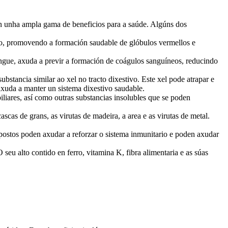
cen unha ampla gama de beneficios para a saúde. Algúns dos
ro, promovendo a formación saudable de glóbulos vermellos e
ngue, axuda a previr a formación de coágulos sanguíneos, reducindo
bstancia similar ao xel no tracto dixestivo. Este xel pode atrapar e
 axuda a manter un sistema dixestivo saudable.
iliares, así como outras substancias insolubles que se poden
cas de grans, as virutas de madeira, a area e as virutas de metal.
ostos poden axudar a reforzar o sistema inmunitario e poden axudar
eu alto contido en ferro, vitamina K, fibra alimentaria e as súas