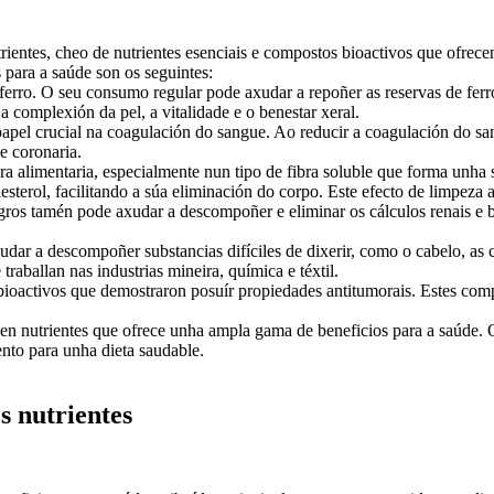
rientes, cheo de nutrientes esenciais e compostos bioactivos que ofre
 para a saúde son os seguintes:
ferro. O seu consumo regular pode axudar a repoñer as reservas de fer
 a complexión da pel, a vitalidade e o benestar xeral.
pel crucial na coagulación do sangue. Ao reducir a coagulación do sa
e coronaria.
 alimentaria, especialmente nun tipo de fibra soluble que forma unha su
lesterol, facilitando a súa eliminación do corpo. Este efecto de limpeza
egros tamén pode axudar a descompoñer e eliminar os cálculos renais e b
r a descompoñer substancias difíciles de dixerir, como o cabelo, as cas
raballan nas industrias mineira, química e téxtil.
oactivos que demostraron posuír propiedades antitumorais. Estes comp
n nutrientes que ofrece unha ampla gama de beneficios para a saúde. O s
nto para unha dieta saudable.
s nutrientes