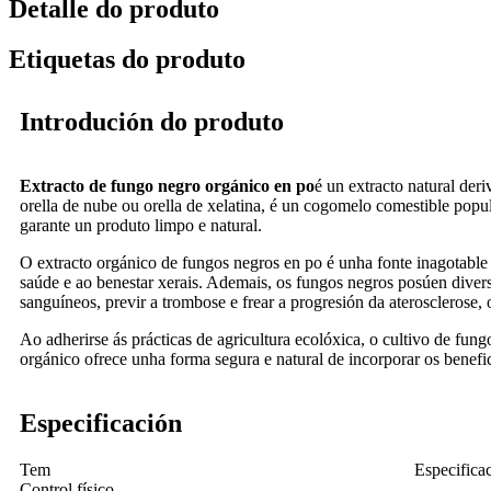
Detalle do produto
Etiquetas do produto
Introdución do produto
Extracto de fungo negro orgánico en po
é un extracto natural der
orella de nube ou orella de xelatina, é un cogomelo comestible popula
garante un produto limpo e natural.
O extracto orgánico de fungos negros en po é unha fonte inagotable de
saúde e ao benestar xerais. Ademais, os fungos negros posúen divers
sanguíneos, previr a trombose e frear a progresión da aterosclerose, 
Ao adherirse ás prácticas de agricultura ecolóxica, o cultivo de fu
orgánico ofrece unha forma segura e natural de incorporar os benefic
Especificación
Tem
Especifica
Control físico