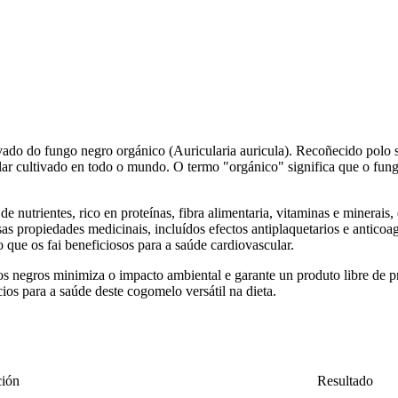
ivado do fungo negro orgánico (Auricularia auricula). Recoñecido polo
r cultivado en todo o mundo. O termo "orgánico" significa que o fungo s
 nutrientes, rico en proteínas, fibra alimentaria, vitaminas e minerais, 
as propiedades medicinais, incluídos efectos antiplaquetarios e anticoa
o que os fai beneficiosos para a saúde cardiovascular.
ngos negros minimiza o impacto ambiental e garante un produto libre de
ios para a saúde deste cogomelo versátil na dieta.
ción
Resultado