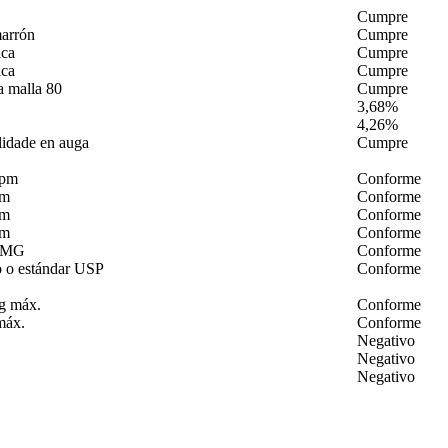
Cumpre
arrón
Cumpre
ica
Cumpre
ica
Cumpre
a malla 80
Cumpre
3,68%
4,26%
lidade en auga
Cumpre
ppm
Conforme
pm
Conforme
pm
Conforme
pm
Conforme
 OMG
Conforme
 o estándar USP
Conforme
g máx.
Conforme
máx.
Conforme
Negativo
Negativo
Negativo