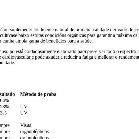
é un suplemento totalmente natural de primeira calidade derivado do co
ultívase baixo estritas condicións orgánicas para garantir a máxima cali
on cunha ampla gama de beneficios para a saúde.
noso po está coidadosamente elaborado para preservar todo o espectro 
 cardiovascular e pode axudar a reducir a fatiga e mellorar o rendemen
odidade.
sultado
Método de proba
064%
,58%
UV
13%
UV
mpre
Visual
mpre
organolépticos
mpre
organolépticos