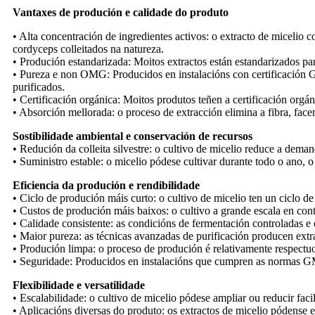
Vantaxes de produción e calidade do produto
• Alta concentración de ingredientes activos: o extracto de miceli
cordyceps colleitados na natureza.
• Produción estandarizada: Moitos extractos están estandarizados pa
• Pureza e non OMG: Producidos en instalacións con certificación 
purificados.
• Certificación orgánica: Moitos produtos teñen a certificación org
• Absorción mellorada: o proceso de extracción elimina a fibra, fac
Sostibilidade ambiental e conservación de recursos
• Redución da colleita silvestre: o cultivo de micelio reduce a deman
• Suministro estable: o micelio pódese cultivar durante todo o ano, 
Eficiencia da produción e rendibilidade
• Ciclo de produción máis curto: o cultivo de micelio ten un ciclo 
• Custos de produción máis baixos: o cultivo a grande escala en cont
• Calidade consistente: as condicións de fermentación controladas e 
• Maior pureza: as técnicas avanzadas de purificación producen extr
• Produción limpa: o proceso de produción é relativamente respect
• Seguridade: Producidos en instalacións que cumpren as normas GMP,
Flexibilidade e versatilidade
• Escalabilidade: o cultivo de micelio pódese ampliar ou reducir fa
• Aplicacións diversas do produto: os extractos de micelio pódense