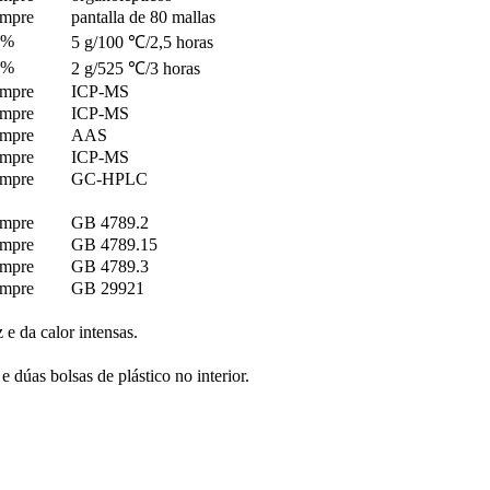
mpre
pantalla de 80 mallas
5%
5 g/100 ℃/2,5 horas
1%
2 g/525 ℃/3 horas
mpre
ICP-MS
mpre
ICP-MS
mpre
AAS
mpre
ICP-MS
mpre
GC-HPLC
mpre
GB 4789.2
mpre
GB 4789.15
mpre
GB 4789.3
mpre
GB 29921
 e da calor intensas.
 dúas bolsas de plástico no interior.