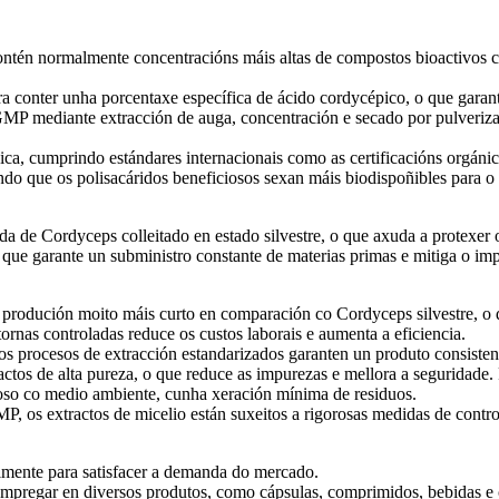
o contén normalmente concentracións máis altas de compostos bioactivos
ra conter unha porcentaxe específica de ácido cordycépico, o que garant
GMP mediante extracción de auga, concentración e secado por pulveriz
ánica, cumprindo estándares internacionais como as certificacións orgá
endo que os polisacáridos beneficiosos sexan máis biodispoñibles para o
da de Cordyceps colleitado en estado silvestre, o que axuda a protexer o
o que garante un subministro constante de materias primas e mitiga o imp
de produción moito máis curto en comparación co Cordyceps silvestre, o
ornas controladas reduce os custos laborais e aumenta a eficiencia.
os procesos de extracción estandarizados garanten un produto consisten
actos de alta pureza, o que reduce as impurezas e mellora a seguridad
uoso co medio ambiente, cunha xeración mínima de residuos.
 os extractos de micelio están suxeitos a rigorosas medidas de control
cilmente para satisfacer a demanda do mercado.
 empregar en diversos produtos, como cápsulas, comprimidos, bebidas e