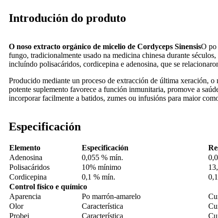
Introdución do produto
O noso extracto orgánico de micelio de Cordyceps Sinensis
O po 
fungo, tradicionalmente usado na medicina chinesa durante séculos, c
incluíndo polisacáridos, cordicepina e adenosina, que se relacionar
Producido mediante un proceso de extracción de última xeración, o 
potente suplemento favorece a función inmunitaria, promove a saúde
incorporar facilmente a batidos, zumes ou infusións para maior com
Especificación
Elemento
Especificación
Re
Adenosina
0,055 % mín.
0,
Polisacáridos
10% mínimo
13
Cordicepina
0,1 % mín.
0,
Control físico e químico
Aparencia
Po marrón-amarelo
Cu
Olor
Característica
Cu
Probei
Característica
Cu