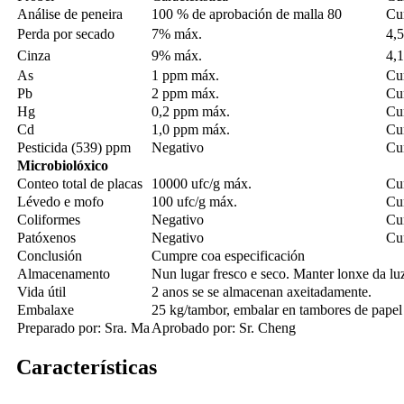
Análise de peneira
100 % de aprobación de malla 80
Cu
Perda por secado
7% máx.
4,
Cinza
9% máx.
4,
As
1 ppm máx.
Cu
Pb
2 ppm máx.
Cu
Hg
0,2 ppm máx.
Cu
Cd
1,0 ppm máx.
Cu
Pesticida (539) ppm
Negativo
Cu
Microbiolóxico
Conteo total de placas
10000 ufc/g máx.
Cu
Lévedo e mofo
100 ufc/g máx.
Cu
Coliformes
Negativo
Cu
Patóxenos
Negativo
Cu
Conclusión
Cumpre coa especificación
Almacenamento
Nun lugar fresco e seco. Manter lonxe da luz
Vida útil
2 anos se se almacenan axeitadamente.
Embalaxe
25 kg/tambor, embalar en tambores de papel e
Preparado por: Sra. Ma
Aprobado por: Sr. Cheng
Características