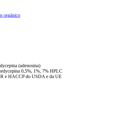
rdycepina (adenosina)
 cordycepina 0,5%, 1%, 7% HPLC
HER e HACCP do USDA e da UE