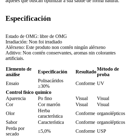
aqueles que buscan optimizar a súa saúde de forma natural.
Especificación
Estado de OMG: libre de OMG
Irradiación: Non foi irradiado
Alérxeno: Este produto non contén ningún alérxeno
Aditivo: Non contén conservantes, aromas nin colorantes
artificiais.
Elemento de
Método de
Especificación
Resultado
análise
proba
Polisacáridos
Ensaio
Conforme
UV
≥30%
Control físico químico
Aparencia
Po fino
Visual
Visual
Cor
Cor marrón
Visual
Visual
Herba
Olor
Conforme
organolépticos
característica
Sabor
Característica
Conforme
organolépticos
Perda por
≤5,0%
Conforme
USP
secado