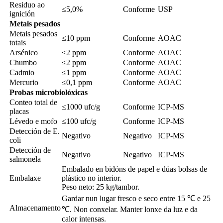
Residuo ao
≤5,0%
Conforme
USP
ignición
Metais pesados
Metais pesados ​​
≤10 ppm
Conforme
AOAC
totais
Arsénico
≤2 ppm
Conforme
AOAC
Chumbo
≤2 ppm
Conforme
AOAC
Cadmio
≤1 ppm
Conforme
AOAC
Mercurio
≤0,1 ppm
Conforme
AOAC
Probas microbiolóxicas
Conteo total de
≤1000 ufc/g
Conforme
ICP-MS
placas
Lévedo e mofo
≤100 ufc/g
Conforme
ICP-MS
Detección de E.
Negativo
Negativo
ICP-MS
coli
Detección de
Negativo
Negativo
ICP-MS
salmonela
Embalado en bidóns de papel e dúas bolsas de
Embalaxe
plástico no interior.
Peso neto: 25 kg/tambor.
Gardar nun lugar fresco e seco entre 15 ℃ e 25
Almacenamento
℃. Non conxelar. Manter lonxe da luz e da
calor intensas.