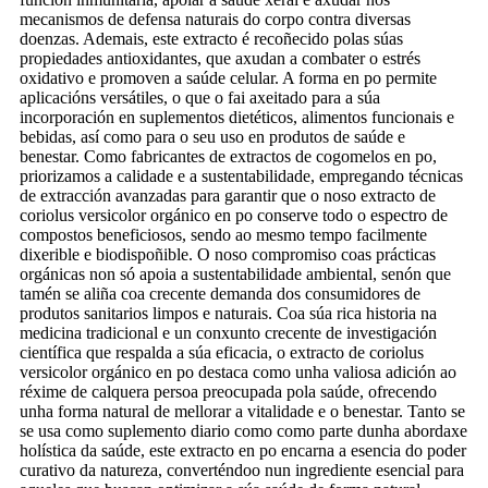
mecanismos de defensa naturais do corpo contra diversas
doenzas. Ademais, este extracto é recoñecido polas súas
propiedades antioxidantes, que axudan a combater o estrés
oxidativo e promoven a saúde celular. A forma en po permite
aplicacións versátiles, o que o fai axeitado para a súa
incorporación en suplementos dietéticos, alimentos funcionais e
bebidas, así como para o seu uso en produtos de saúde e
benestar. Como fabricantes de extractos de cogomelos en po,
priorizamos a calidade e a sustentabilidade, empregando técnicas
de extracción avanzadas para garantir que o noso extracto de
coriolus versicolor orgánico en po conserve todo o espectro de
compostos beneficiosos, sendo ao mesmo tempo facilmente
dixerible e biodispoñible. O noso compromiso coas prácticas
orgánicas non só apoia a sustentabilidade ambiental, senón que
tamén se aliña coa crecente demanda dos consumidores de
produtos sanitarios limpos e naturais. Coa súa rica historia na
medicina tradicional e un conxunto crecente de investigación
científica que respalda a súa eficacia, o extracto de coriolus
versicolor orgánico en po destaca como unha valiosa adición ao
réxime de calquera persoa preocupada pola saúde, ofrecendo
unha forma natural de mellorar a vitalidade e o benestar. Tanto se
se usa como suplemento diario como como parte dunha abordaxe
holística da saúde, este extracto en po encarna a esencia do poder
curativo da natureza, converténdoo nun ingrediente esencial para