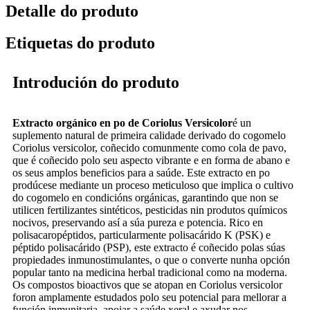
Detalle do produto
Etiquetas do produto
Introdución do produto
Extracto orgánico en po de Coriolus Versicolor
é un
suplemento natural de primeira calidade derivado do cogomelo
Coriolus versicolor, coñecido comunmente como cola de pavo,
que é coñecido polo seu aspecto vibrante e en forma de abano e
os seus amplos beneficios para a saúde. Este extracto en po
prodúcese mediante un proceso meticuloso que implica o cultivo
do cogomelo en condicións orgánicas, garantindo que non se
utilicen fertilizantes sintéticos, pesticidas nin produtos químicos
nocivos, preservando así a súa pureza e potencia. Rico en
polisacaropéptidos, particularmente polisacárido K (PSK) e
péptido polisacárido (PSP), este extracto é coñecido polas súas
propiedades inmunostimulantes, o que o converte nunha opción
popular tanto na medicina herbal tradicional como na moderna.
Os compostos bioactivos que se atopan en Coriolus versicolor
foron amplamente estudados polo seu potencial para mellorar a
función inmunitaria, apoiar a saúde xeral e axudar nos