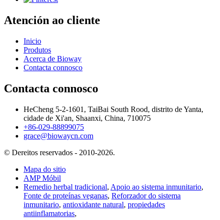
Atención ao cliente
Inicio
Produtos
Acerca de Bioway
Contacta connosco
Contacta connosco
HeCheng 5-2-1601, TaiBai South Rood, distrito de Yanta,
cidade de Xi'an, Shaanxi, China, 710075
+86-029-88899075
grace@biowaycn.com
© Dereitos reservados - 2010-2026.
Mapa do sitio
AMP Móbil
Remedio herbal tradicional
,
Apoio ao sistema inmunitario
,
Fonte de proteínas veganas
,
Reforzador do sistema
inmunitario
,
antioxidante natural
,
propiedades
antiinflamatorias
,