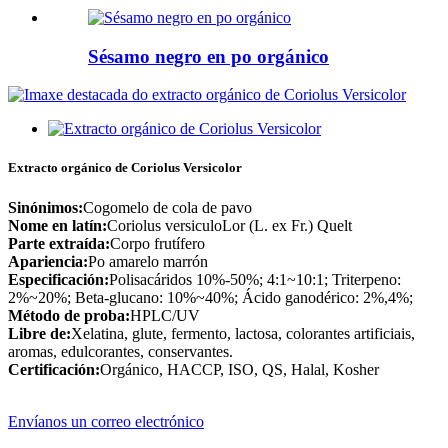
Sésamo negro en po orgánico
Extracto orgánico de Coriolus Versicolor
Sinónimos:
Cogomelo de cola de pavo
Nome en latín:
Coriolus versiculoLor (L. ex Fr.) Quelt
Parte extraída:
Corpo frutífero
Apariencia:
Po amarelo marrón
Especificación:
Polisacáridos 10%-50%; 4:1~10:1; Triterpeno:
2%~20%; Beta-glucano: 10%~40%; Ácido ganodérico: 2%,4%;
Método de proba:
HPLC/UV
Libre de:
Xelatina, glute, fermento, lactosa, colorantes artificiais,
aromas, edulcorantes, conservantes.
Certificación:
Orgánico, HACCP, ISO, QS, Halal, Kosher
Envíanos un correo electrónico