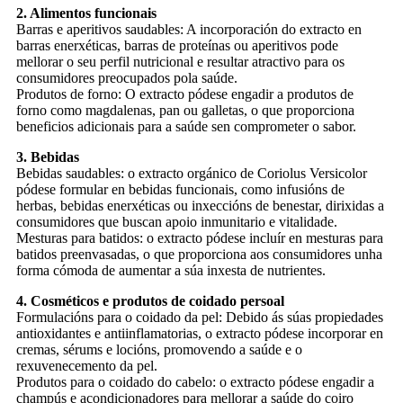
2. Alimentos funcionais
Barras e aperitivos saudables: A incorporación do extracto en
barras enerxéticas, barras de proteínas ou aperitivos pode
mellorar o seu perfil nutricional e resultar atractivo para os
consumidores preocupados pola saúde.
Produtos de forno: O extracto pódese engadir a produtos de
forno como magdalenas, pan ou galletas, o que proporciona
beneficios adicionais para a saúde sen comprometer o sabor.
3. Bebidas
Bebidas saudables: o extracto orgánico de Coriolus Versicolor
pódese formular en bebidas funcionais, como infusións de
herbas, bebidas enerxéticas ou inxeccións de benestar, dirixidas a
consumidores que buscan apoio inmunitario e vitalidade.
Mesturas para batidos: o extracto pódese incluír en mesturas para
batidos preenvasadas, o que proporciona aos consumidores unha
forma cómoda de aumentar a súa inxesta de nutrientes.
4. Cosméticos e produtos de coidado persoal
Formulacións para o coidado da pel: Debido ás súas propiedades
antioxidantes e antiinflamatorias, o extracto pódese incorporar en
cremas, sérums e locións, promovendo a saúde e o
rexuvenecemento da pel.
Produtos para o coidado do cabelo: o extracto pódese engadir a
champús e acondicionadores para mellorar a saúde do coiro