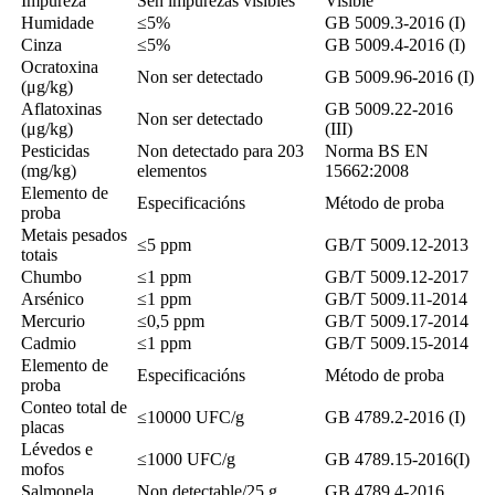
Impureza
Sen impurezas visibles
Visible
Humidade
≤5%
GB 5009.3-2016 (I)
Cinza
≤5%
GB 5009.4-2016 (I)
Ocratoxina
Non ser detectado
GB 5009.96-2016 (I)
(μg/kg)
Aflatoxinas
GB 5009.22-2016
Non ser detectado
(μg/kg)
(III)
Pesticidas
Non detectado para 203
Norma BS EN
(mg/kg)
elementos
15662:2008
Elemento de
Especificacións
Método de proba
proba
Metais pesados ​​
≤5 ppm
GB/T 5009.12-2013
totais
Chumbo
≤1 ppm
GB/T 5009.12-2017
Arsénico
≤1 ppm
GB/T 5009.11-2014
Mercurio
≤0,5 ppm
GB/T 5009.17-2014
Cadmio
≤1 ppm
GB/T 5009.15-2014
Elemento de
Especificacións
Método de proba
proba
Conteo total de
≤10000 UFC/g
GB 4789.2-2016 (I)
placas
Lévedos e
≤1000 UFC/g
GB 4789.15-2016(I)
mofos
Salmonela
Non detectable/25 g
GB 4789.4-2016