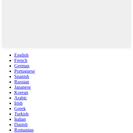
English
French
German
Portuguese
Spanish
Russian
Japanese
Korean
Arabic
Irish
Greek
Turkish
Italian
Danish
Romanian