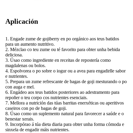
Aplicación
1. Engade zume de gojiberry en po orgánico aos teus batidos
para un aumento nutritivo.
2. Mézclao co teu zume ou té favorito para obter unha bebida
deliciosa.
3. Úsao como ingrediente en receitas de repostería como
magdalenas ou bolos.
4. Espolvorea o po sobre o iogur ou a avea para engadirlle sabor
e nutrientes.
5. Prepara un zume refrescante de bagas de goji mesturando o po
con auga e mel.
6. Engádeo aos teus batidos posteriores ao adestramento para
repoñer o teu corpo cos nutrientes esenciais.
7. Mellora a nutrición das túas barritas enerxéticas ou aperitivos
caseiros con po de bagas de goji.
8. Úsao como un suplemento natural para favorecer a saúde e o
benestar xerais.
9. Incorpórao á túa dieta diaria para obter unha forma cómoda e
sinxela de engadir máis nutrientes.