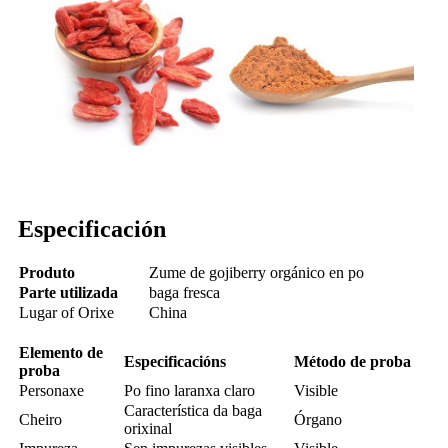
Especificación
Produto
Zume de gojiberry orgánico en po
Parte utilizada
baga fresca
Lugar
of
Orixe
China
Elemento de
Especificacións
Método de proba
proba
Personaxe
Po fino laranxa claro
Visible
Característica da baga
Cheiro
Órgano
orixinal