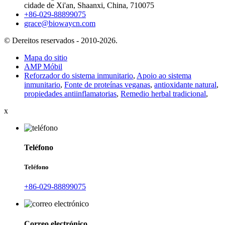
cidade de Xi'an, Shaanxi, China, 710075
+86-029-88899075
grace@biowaycn.com
© Dereitos reservados - 2010-2026.
Mapa do sitio
AMP Móbil
Reforzador do sistema inmunitario
,
Apoio ao sistema
inmunitario
,
Fonte de proteínas veganas
,
antioxidante natural
,
propiedades antiinflamatorias
,
Remedio herbal tradicional
,
x
Teléfono
Teléfono
+86-029-88899075
Correo electrónico