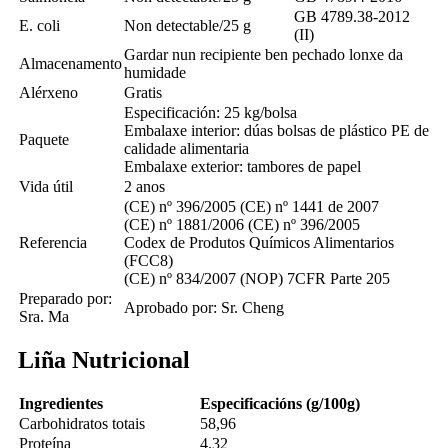
GB 4789.38-2012
E. coli
Non detectable/25 g
(II)
Gardar nun recipiente ben pechado lonxe da
Almacenamento
humidade
Alérxeno
Gratis
Especificación: 25 kg/bolsa
Embalaxe interior: dúas bolsas de plástico PE de
Paquete
calidade alimentaria
Embalaxe exterior: tambores de papel
Vida útil
2 anos
(CE) nº 396/2005 (CE) nº 1441 de 2007
(CE) nº 1881/2006 (CE) nº 396/2005
Referencia
Codex de Produtos Químicos Alimentarios
(FCC8)
(CE) nº 834/2007 (NOP) 7CFR Parte 205
Preparado por:
Aprobado por: Sr. Cheng
Sra. Ma
Liña Nutricional
Ingredientes
Especificacións (g/100g)
Carbohidratos totais
58,96
Proteína
4.32