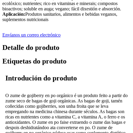
ecolóxico; nutrientes; rico en vitaminas e minerais; compostos
bioactivos; soluble en auga; vegano; fácil dixestión e absorción.
Aplicación:
Produtos sanitarios, alimentos e bebidas veganos,
suplementos nutricionais
Envíanos un correo electrónico
Detalle do produto
Etiquetas do produto
Introdución do produto
O zume de gojiberry en po orgánico é un produto feito a partir do
zume seco de bagas de goji orgánicas. As bagas de goji, tamén
coñecidas como gojiberries, son unha froita que se leva
empregando na medicina chinesa durante séculos. As bagas son
ricas en nutrientes como a vitamina C, a vitamina A, o ferro e os
antioxidantes. O zume en po faise extraendo o zume das bagas e
despois deshidratándoo ata converterse en po. O zume de
gojiberry en po orgánico pódese usar como suplemento dietético