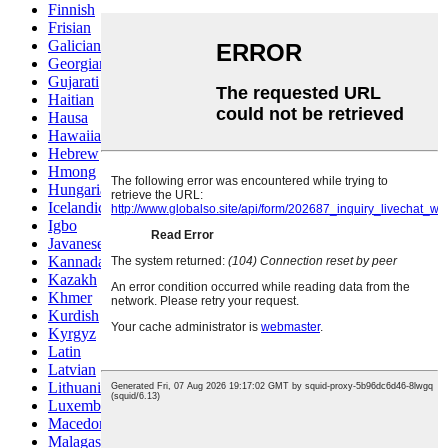
Finnish
Frisian
Galician
Georgian
Gujarati
Haitian
Hausa
Hawaiian
Hebrew
Hmong
Hungarian
Icelandic
Igbo
Javanese
Kannada
Kazakh
Khmer
Kurdish
Kyrgyz
Latin
Latvian
Lithuanian
Luxembou..
Macedonian
Malagasy