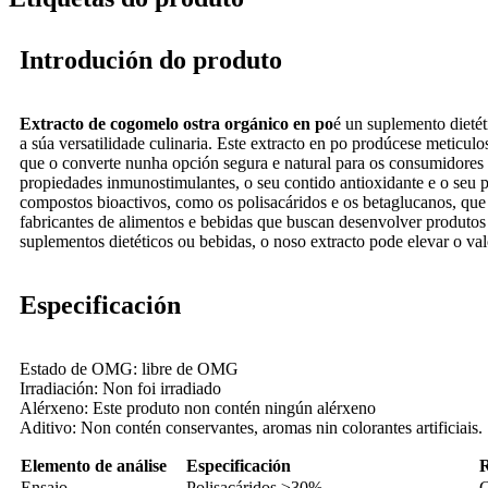
Introdución do produto
Extracto de cogomelo ostra orgánico en po
é un suplemento dietét
a súa versatilidade culinaria. Este extracto en po prodúcese meticul
que o converte nunha opción segura e natural para os consumidores p
propiedades inmunostimulantes, o seu contido antioxidante e o seu 
compostos bioactivos, como os polisacáridos e os betaglucanos, que
fabricantes de alimentos e bebidas que buscan desenvolver produtos
suplementos dietéticos ou bebidas, o noso extracto pode elevar o valo
Especificación
Estado de OMG: libre de OMG
Irradiación: Non foi irradiado
Alérxeno: Este produto non contén ningún alérxeno
Aditivo: Non contén conservantes, aromas nin colorantes artificiais.
Elemento de análise
Especificación
R
Ensaio
Polisacáridos ≥30%
C