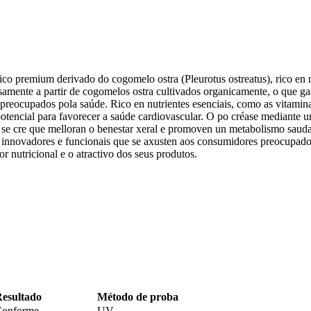
ico premium derivado do cogomelo ostra (Pleurotus ostreatus), rico en 
osamente a partir de cogomelos ostra cultivados organicamente, o que ga
reocupados pola saúde. Rico en nutrientes esenciais, como as vitaminas
potencial para favorecer a saúde cardiovascular. O po créase mediante 
 se cre que melloran o benestar xeral e promoven un metabolismo saudab
 innovadores e funcionais que se axusten aos consumidores preocupado
r nutricional e o atractivo dos seus produtos.
esultado
Método de proba
onforme
UV