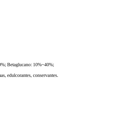
20%; Betaglucano: 10%~40%;
omas, edulcorantes, conservantes.