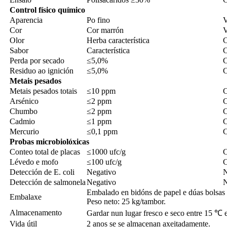
Control físico químico
Aparencia
Po fino
V
Cor
Cor marrón
V
Olor
Herba característica
C
Sabor
Característica
C
Perda por secado
≤5,0%
C
Residuo ao ignición
≤5,0%
C
Metais pesados
Metais pesados ​​totais
≤10 ppm
C
Arsénico
≤2 ppm
C
Chumbo
≤2 ppm
C
Cadmio
≤1 ppm
C
Mercurio
≤0,1 ppm
C
Probas microbiolóxicas
Conteo total de placas
≤1000 ufc/g
C
Lévedo e mofo
≤100 ufc/g
C
Detección de E. coli
Negativo
N
Detección de salmonela
Negativo
N
Embalado en bidóns de papel e dúas bolsas d
Embalaxe
Peso neto: 25 kg/tambor.
Almacenamento
Gardar nun lugar fresco e seco entre 15 ℃ e
Vida útil
2 anos se se almacenan axeitadamente.