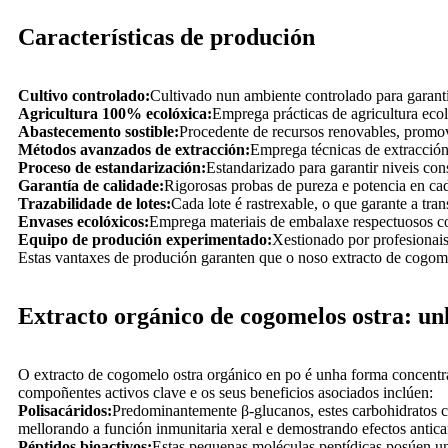
Características de produción
Cultivo controlado:
Cultivado nun ambiente controlado para garanti
Agricultura 100% ecolóxica:
Emprega prácticas de agricultura ecolóx
Abastecemento sostible:
Procedente de recursos renovables, promov
Métodos avanzados de extracción:
Emprega técnicas de extracción
Proceso de estandarización:
Estandarizado para garantir niveis con
Garantía de calidade:
Rigorosas probas de pureza e potencia en ca
Trazabilidade de lotes:
Cada lote é rastrexable, o que garante a tra
Envases ecolóxicos:
Emprega materiais de embalaxe respectuosos co
Equipo de produción experimentado:
Xestionado por profesionais
Estas vantaxes de produción garanten que o noso extracto de cogomel
Extracto orgánico de cogomelos ostra: unh
O extracto de cogomelo ostra orgánico en po é unha forma concentr
compoñentes activos clave e os seus beneficios asociados inclúen:
Polisacáridos:
Predominantemente β-glucanos, estes carbohidratos c
mellorando a función inmunitaria xeral e demostrando efectos antica
Péptidos bioactivos:
Estas pequenas moléculas peptídicas posúen un