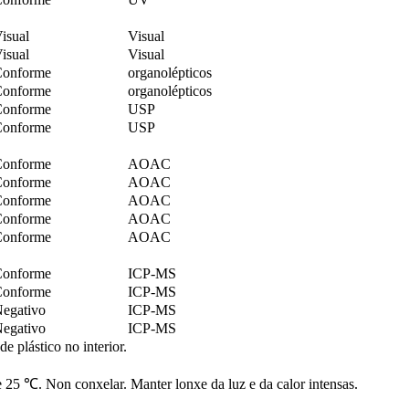
isual
Visual
isual
Visual
onforme
organolépticos
onforme
organolépticos
onforme
USP
onforme
USP
onforme
AOAC
onforme
AOAC
onforme
AOAC
onforme
AOAC
onforme
AOAC
onforme
ICP-MS
onforme
ICP-MS
egativo
ICP-MS
egativo
ICP-MS
e plástico no interior.
 25 ℃. Non conxelar. Manter lonxe da luz e da calor intensas.