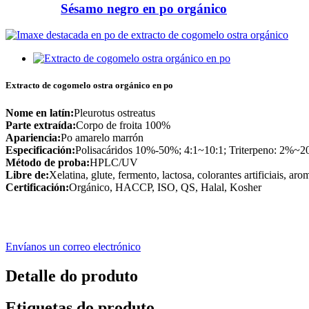
Sésamo negro en po orgánico
Extracto de cogomelo ostra orgánico en po
Nome en latín:
Pleurotus ostreatus
Parte extraída:
Corpo de froita 100%
Apariencia:
Po amarelo marrón
Especificación:
Polisacáridos 10%-50%; 4:1~10:1; Triterpeno: 2%~
Método de proba:
HPLC/UV
Libre de:
Xelatina, glute, fermento, lactosa, colorantes artificiais, ar
Certificación:
Orgánico, HACCP, ISO, QS, Halal, Kosher
Envíanos un correo electrónico
Detalle do produto
Etiquetas do produto