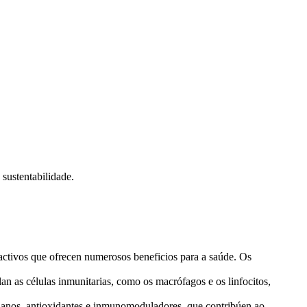
sustentabilidade.
ctivos que ofrecen numerosos beneficios para a saúde. Os
 as células inmunitarias, como os macrófagos e os linfocitos,
bianos, antioxidantes e inmunomoduladores, que contribúen ao