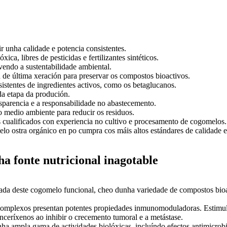
r unha calidade e potencia consistentes.
ica, libres de pesticidas e fertilizantes sintéticos.
endo a sustentabilidade ambiental.
 de última xeración para preservar os compostos bioactivos.
sistentes de ingredientes activos, como os betaglucanos.
da etapa da produción.
nsparencia e a responsabilidade no abastecemento.
 medio ambiente para reducir os residuos.
 cualificados con experiencia no cultivo e procesamento de cogomelos.
o ostra orgánico en po cumpra cos máis altos estándares de calidade e 
a fonte nutricional inagotable
ada deste cogomelo funcional, cheo dunha variedade de compostos bioa
omplexos presentan potentes propiedades inmunomoduladoras. Estimulan
nceríxenos ao inhibir o crecemento tumoral e a metástase.
ha ampla gama de actividades biolóxicas, incluíndo efectos antimicro