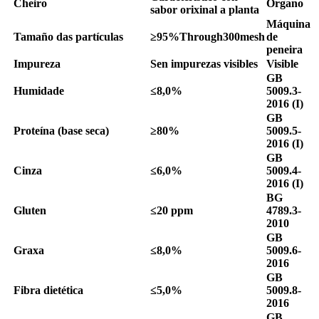
Cheiro
Órgano
sabor orixinal a planta
Máquina
Tamaño das partículas
≥
9
5
%Through300mesh
de
peneira
Impureza
Sen impurezas visibles
Visible
GB
Humidade
≤8,0%
5009.3-
2016 (I)
GB
Proteína (base seca)
≥80%
5009.5-
2016 (I)
GB
Cinza
≤6,0%
5009.4-
2016 (I)
BG
Gluten
≤20 ppm
4789.3-
2010
GB
Graxa
≤8,0%
5009.6-
2016
GB
Fibra dietética
≤5,0%
5009.8-
2016
GB