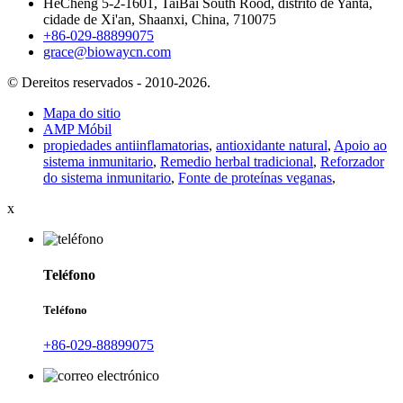
HeCheng 5-2-1601, TaiBai South Rood, distrito de Yanta,
cidade de Xi'an, Shaanxi, China, 710075
+86-029-88899075
grace@biowaycn.com
© Dereitos reservados - 2010-2026.
Mapa do sitio
AMP Móbil
propiedades antiinflamatorias
,
antioxidante natural
,
Apoio ao
sistema inmunitario
,
Remedio herbal tradicional
,
Reforzador
do sistema inmunitario
,
Fonte de proteínas veganas
,
x
Teléfono
Teléfono
+86-029-88899075