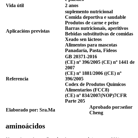
Vida útil
2 anos
suplemento nutricional
Comida deportiva e saudable
Produtos de carne e peixe
Barras nutricionais, aperitivos
Aplicacións previstas
Bebidas substitutivas de comidas
Xeado sen lácteos
Alimentos para mascotas
Panadaría, Pasta, Fideos
GB 20371-2016
(CE) nº 396/2005 (CE) nº 1441 de
2007
(CE) nº 1881/
2006 (
(CE) nº
Referencia
396/2005
Codex de Produtos Químicos
Alimentarios (FCC8)
(CE) nº 834/2007
(
NOP
)
7CFR
Parte 205
Aprobado por:
señor
Elaborado por: Sra.
M
a
Cheng
aminoácidos