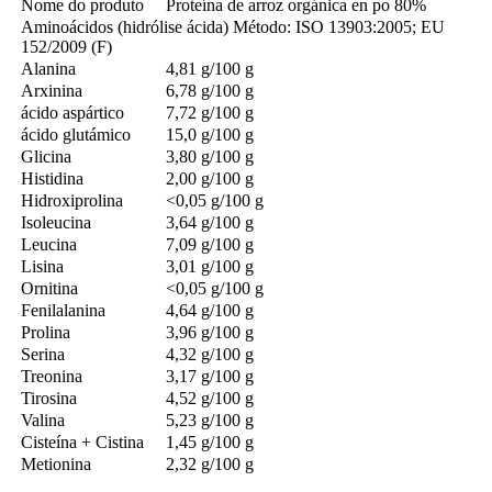
Nome do produto
Proteína de arroz orgánica en po 80%
Aminoácidos (hidrólise ácida) Método: ISO 13903:2005; EU
152/2009 (F)
Alanina
4,81 g/100 g
Arxinina
6,78 g/100 g
ácido aspártico
7,72 g/100 g
ácido glutámico
15,0 g/100 g
Glicina
3,80 g/100 g
Histidina
2,00 g/100 g
Hidroxiprolina
<0,05 g/100 g
Isoleucina
3,64 g/100 g
Leucina
7,09 g/100 g
Lisina
3,01 g/100 g
Ornitina
<0,05 g/100 g
Fenilalanina
4,64 g/100 g
Prolina
3,96 g/100 g
Serina
4,32 g/100 g
Treonina
3,17 g/100 g
Tirosina
4,52 g/100 g
Valina
5,23 g/100 g
Cisteína + Cistina
1,45 g/100 g
Metionina
2,32 g/100 g