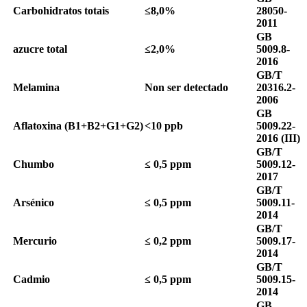
Carbohidratos totais
≤8,0%
28050-
2011
GB
azucre total
≤2,0%
5009.8-
2016
GB/T
Melamina
Non ser detectado
20316.2-
2006
GB
Aflatoxina
(B1+B2+G1+G2)
<10 ppb
5009.22-
2016 (III)
GB/T
Chumbo
≤ 0,5 ppm
5009.12-
2017
GB/T
Arsénico
≤ 0,5 ppm
5009.11-
2014
GB/T
Mercurio
≤ 0,2 ppm
5009.17-
2014
GB/T
Cadmio
≤ 0,5 ppm
5009.15-
2014
GB