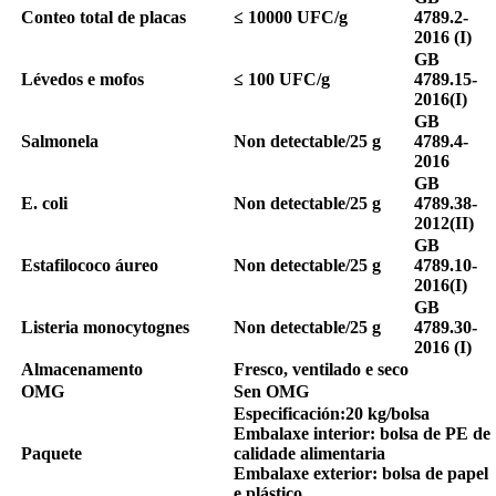
Conteo total de placas
≤ 10000 UFC/g
4789.2-
2016 (I)
GB
Lévedos e mofos
≤ 100 UFC/g
4789.15-
2016(I)
GB
Salmonela
Non detectable/25 g
4789.4-
2016
GB
E. coli
Non detectable/25 g
4789.38-
2012(II)
GB
Estafilococo áureo
Non detectable/25 g
4789.10-
2016(I)
GB
Listeria monocytognes
Non detectable/25 g
4789.30-
2016 (I)
Almacenamento
Fresco, ventilado e seco
OMG
Sen OMG
Especificación
:
20 kg/bolsa
Embalaxe interior: bolsa de PE de
Paquete
calidade alimentaria
Embalaxe exterior: bolsa de papel
e plástico