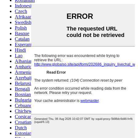
Romanian
Indonesian
Czech
Afrikaans
Swedish
Polish
Basque
Catalan
Esperanto
Hindi
Lao
Albanian
Amharic
Armenian
Azerbaijani
Belarusian
Bengali
Bosnian
Bulgarian
Cebuano
Chichewa
Corsican
Croatian
Dutch
Estonian