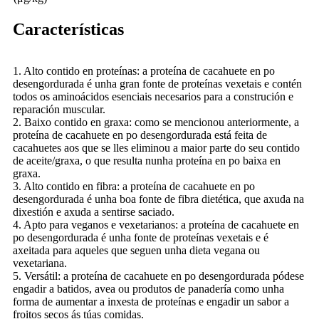
Características
1. Alto contido en proteínas: a proteína de cacahuete en po
desengordurada é unha gran fonte de proteínas vexetais e contén
todos os aminoácidos esenciais necesarios para a construción e
reparación muscular.
2. Baixo contido en graxa: como se mencionou anteriormente, a
proteína de cacahuete en po desengordurada está feita de
cacahuetes aos que se lles eliminou a maior parte do seu contido
de aceite/graxa, o que resulta nunha proteína en po baixa en
graxa.
3. Alto contido en fibra: a proteína de cacahuete en po
desengordurada é unha boa fonte de fibra dietética, que axuda na
dixestión e axuda a sentirse saciado.
4. Apto para veganos e vexetarianos: a proteína de cacahuete en
po desengordurada é unha fonte de proteínas vexetais e é
axeitada para aqueles que seguen unha dieta vegana ou
vexetariana.
5. Versátil: a proteína de cacahuete en po desengordurada pódese
engadir a batidos, avea ou produtos de panadería como unha
forma de aumentar a inxesta de proteínas e engadir un sabor a
froitos secos ás túas comidas.