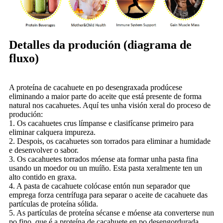
Detalles da produción (diagrama de
fluxo)
A proteína de cacahuete en po desengraxada prodúcese
eliminando a maior parte do aceite que está presente de forma
natural nos cacahuetes. Aquí tes unha visión xeral do proceso de
produción:
1. Os cacahuetes crus límpanse e clasifícanse primeiro para
eliminar calquera impureza.
2. Despois, os cacahuetes son torrados para eliminar a humidade
e desenvolver o sabor.
3. Os cacahuetes torrados móense ata formar unha pasta fina
usando un moedor ou un muíño. Esta pasta xeralmente ten un
alto contido en graxa.
4. A pasta de cacahuete colócase entón nun separador que
emprega forza centrífuga para separar o aceite de cacahuete das
partículas de proteína sólida.
5. As partículas de proteína sécanse e móense ata converterse nun
po fino, que é a proteína de cacahuete en po desengordurada.