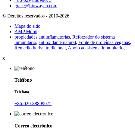
+86-029-88899075
grace@biowaycn.com
© Dereitos reservados - 2010-2026.
Mapa do sitio
AMP Móbil
propiedades antiinflamatorias
,
Reforzador do sistema
inmunitario
,
antioxidante natural
,
Fonte de proteínas veganas
,
Remedio herbal tradicional
,
Apoio ao sistema inmunitario
,
x
Teléfono
Teléfono
+86-029-88899075
Correo electrónico