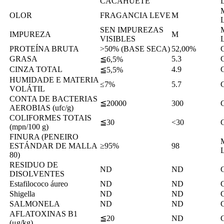
CACAHUETE
OLOR
FRAGANCIA LEVE
M
SEN IMPUREZAS
IMPUREZA
M
VISIBLES
PROTEÍNA BRUTA
>50% (BASE SECA)
52,00%
GRASA
5.3
≦6,5%
CINZA TOTAL
4.9
≦5,5%
HUMIDADE E MATERIA
≤7%
5.7
VOLÁTIL
CONTA DE BACTERIAS
≦20000
300
AEROBIAS (ufc/g)
COLIFORMES TOTAIS
≦30
<30
(mpn/100 g)
FINURA (PENEIRO
ESTÁNDAR DE MALLA
≥95%
98
80)
RESIDUO DE
ND
ND
DISOLVENTES
Estafilococo áureo
ND
ND
Shigella
ND
ND
SALMONELA
ND
ND
AFLATOXINAS B1
≦20
ND
(μg/kg)