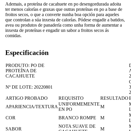
Ademais, a proteína de cacahuete en po desengordurada adoita
ter menos calorías e graxas que outras proteínas en po a base de
froitos secos, o que a converte nunha boa opción para aqueles
que controlan a súa inxesta de calorías. Pódese engadir a batidos,
avea ou produtos de panadería como unha forma de aumentar a
inxesta de proteínas e engadir un sabor a froitos secos ás
comidas.
Especificación
PRODUTO: PO DE
PROTEÍNA DE
CACAHUETE
Nº DE LOTE: 20220801
3
ARTIGO PROBADO
REQUISITO
RESULTADO
UNIFORMEMENTE
APARIENCIA/TEXTURA
M
EN PO
COR
BRANCO ROMPE
M
NOTA SUAVE DE
SABOR
M